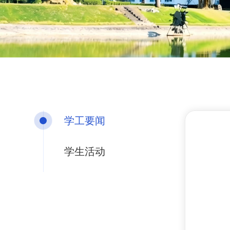
学工要闻
学生活动