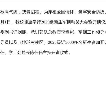
秋高气爽，戎装启程。为厚植爱国情怀、筑牢安全防线
月1日，我校隆重举行2025级新生军训动员大会暨开训
委副书记刘鹏、承训部队总教官李煜彬、军训工作领导
导员以及（地球村校区）2025级近3000多名新生参
任、学工处处长陈伟伟主持开训仪式。