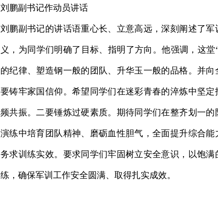
刘鹏副书记作动员讲话
刘鹏副书记的讲话语重心长、立意高远，深刻阐述了军
义，为同学们明确了目标、指明了方向。他强调，这堂
的纪律、塑造钢一般的团队、升华玉一般的品格。并向
要铸牢家国信仰。希望同学们在迷彩青春的淬炼中坚定
频共振。二要锤炼过硬素质。期待同学们在整齐划一的
演练中培育团队精神、磨砺血性胆气，全面提升综合能
务求训练实效。要求同学们牢固树立安全意识，以饱满
练，确保军训工作安全圆满、取得扎实成效。