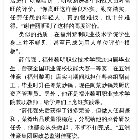
店进行“明察暗访”，听取厨房各个岗位人员对高
旺的评价。“像高旺这样善良朴实、勤奋踏实、
任劳任怨的年轻人，真的很难找，也十分难
得。”谢佳丽听到了这样的高度评价。
类似的品质，在福州黎明职业技术学院学生
身上并不鲜见，甚至已成为用人单位评价“模
板”。
薛伟强，福州黎明职业技术学院
2014
届毕业
生，曾获全国职业院校技能大赛一等奖，在五洲
佳豪（福州黎明）店实习期间就担任粤菜组副荷
王，毕业时升任粤菜炒锅，现任闽菜炒锅兼厨房
资产管理员。另外，他还是福州黎明职业技术学
院兼职教师，给学弟们上烹饪实践课。
“薛伟强先后获得了很多荣誉，但做人低调谦
和，菜肴出品质量很稳定，分配给他的菜肴研发
任务，他都会从头做起，不折不扣完成。”五洲
佳豪集团厨政总监谢佳丽说。