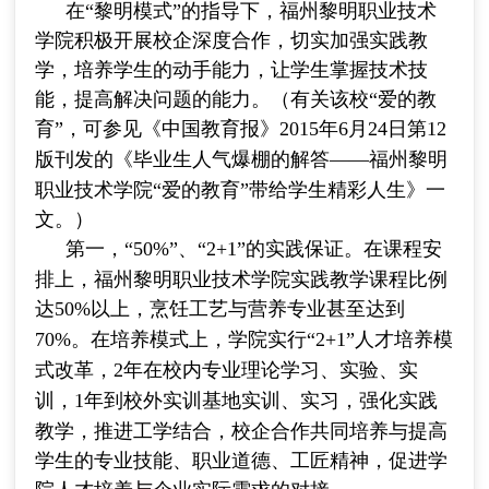
在“黎明模式”的指导下，福州黎明职业技术
学院积极开展校企深度合作，切实加强实践教
学，培养学生的动手能力，让学生掌握技术技
能，提高解决问题的能力。（有关该校“爱的教
育”，可参见《中国教育报》
2015
年
6
月
24
日第
12
版刊发的《毕业生人气爆棚的解答
——
福州黎明
职业技术学院“爱的教育”带给学生精彩人生》一
文。）
第一，“
50%
”、“
2+1
”的实践保证。在课程安
排上，福州黎明职业技术学院实践教学课程比例
达
50%
以上，烹饪工艺与营养专业甚至达到
70%
。在培养模式上，学院实行“
2+1
”人才培养模
式改革，
2
年在校内专业理论学习、实验、实
训，
1
年到校外实训基地实训、实习，强化实践
教学，推进工学结合，校企合作共同培养与提高
学生的专业技能、职业道德、工匠精神，促进学