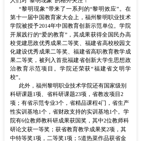
人们对“黎明现象”的格外关注！
“黎明现象”带来了一系列的“黎明效应”。在
第十一届中国教育家大会上，福州黎明职业技术
学院被授予
2014
年中国教育创新示范单位。学院
开展践行的“爱的教育”，其成果获得全国民办高
校党建思政优秀成果二等奖、福建省高校校园文
化建设优秀成果二等奖、福建省高职教育教学成
果二等奖，被列入首批福建省创新大学生思想政
治教育示范项目。学院还荣获“福建省文明学
校”。
此外，福州黎明职业技术学院还有国家级别
科研课题
1
项、省科研课题
23
项，省教改项目
2
项；有省示范专业
3
个，省精品课程
4
门，省生产
性实训基地
1
个，省财政支持的实训基地
1
个。学
院有
6
位教师教科研成果获国奖，其中
2
位教师科
研论文获一等奖；获省教育教学成果奖
2
项，其
中特等奖
1
项，二等奖
1
项；
5
道热菜作品获省金