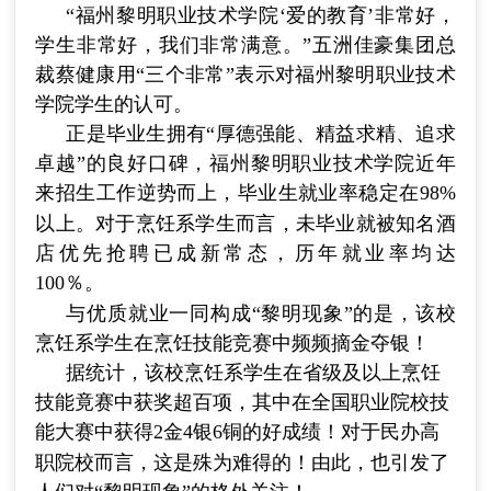
“福州黎明职业技术学院‘爱的教育’非常好，
学生非常好，我们非常满意。”五洲佳豪集团总
裁蔡健康用“三个非常”表示对福州黎明职业技术
学院学生的认可。
正是毕业生拥有“厚德强能、精益求精、追求
卓越”的良好口碑，福州黎明职业技术学院近年
来招生工作逆势而上，毕业生就业率稳定在
98%
以上。对于烹饪系学生而言，未毕业就被知名酒
店优先抢聘已成新常态，历年就业率均达
100
％。
与优质就业一同构成“黎明现象”的是，该校
烹饪系学生在烹饪技能竞赛中频频摘金夺银！
据统计，该校烹饪系学生在省级及以上烹饪
技能竟赛中获奖超百项，其中在全国职业院校技
能大赛中获得
2
金
4
银
6
铜的好成绩！对于民办高
职院校而言，这是殊为难得的！由此，也引发了