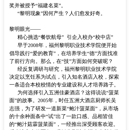
奖并被授予“福建名菜”。
“黎明现象”因何产生？人们愈发好奇。
黎明眼光
——
精心挑选“餐饮航母”
引企入校办“校中店”
早于
2008
年，福州黎明职业技术学院便开始
倡导践行“爱的教育”，在培养学生“德”方面找准
了前行方向。那么，在“技”方面如何突破呢？
经反复调研与研究，福州黎明职业技术学院
决定以烹饪系为试点，引入知名酒店入校，探索
一条适合本校校情的专业建设和人才培养路子。
为何选择引入五洲佳豪酒店？这得说说“菠菜
面”的故事。
2005
年，时任五洲大酒店厨师长吴
志强，为了研发一道新菜“鲍汁菠菜面”，从市场
的十余种面条中“试”出了一款口感、品相皆佳
的“鲍汁菇霖菠菜面”，一经推出深受顾客欢迎。