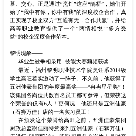
慕、交心。正是通过“烹饪”这座“鹊桥”，她们开
始了“我中有你，你中有我”的深度校企合作，真
正实现了校企双方“互通有无，合作共赢”，并给
高等职业教育提供了一个“两情相悦”“多方受
益”的校企深度合作范本。
黎明现象
——
毕业生被争相录用
技能大赛频频获奖
最近，福州黎明职业技术学院烹饪系
2014
级
学生高旺着实激动了一阵子。不久前，他获得了
五洲佳豪集团的年度最高奖
——
“冉冉星星奖”！
该集团各岗位共数百名员工都可参评，但荣获这
个荣誉的仅有
6
人！更何况，他还只是五洲佳豪
（石狮万佳）店的一名实习员工！
在颁发这个荣誉给高旺之前，五洲佳豪集团
厨政总监谢佳丽特意来到五洲佳豪（石狮万佳）