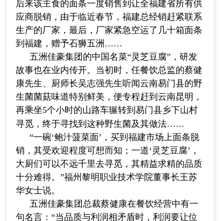
后来该主食的面条一度销售到让全福建省所有供
应商脱销，由于临近春节，福建总经销赶紧联系
生产的厂家，最后，厂家紧急空运了几十箱面条
到福建，赠予石狮五洲……
五洲佳豪集团的中国名菜“灵芝豆腐”，研发
故事也在业内传开。
当初时
，任餐饮总监的蔡健
康先生、厨师长吴志强先生听闻云南易门县的野
生菌菌菇味道特别鲜美，便专程赶到云南昆明，
再乘坐
5
个小时的山路车辗转到易门县乡下山村
寻觅，终于寻找到这种野生菌及其做法……
“一碗‘鲍汁菠菜面’，买到福建市场上面条脱
销，其受欢迎程度可想而知；一道‘灵芝豆腐’，
大厨们可以不远千里去寻觅，其精益求精的品质
十分难得。”福州黎明职业技术学院董事长王苏
华女士说。
五洲佳豪集团总裁蔡健康在餐饮经营中有一
句名言：“当品质与利润相矛盾时，利润要让位