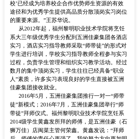
校’已经成为培养校企合作优势师生资源的有效
途径和为优秀学生提供高品质分散顶岗实习岗位
的重要来源。”王苏华说。
从
2012
年起，福州黎明职业技术学院将烹饪
系大三年级优秀学生分配到五洲佳豪集团各酒店
实习，酒店实习指导教师采取“师带徒”的形式对
学生进行培训，学校实习指导教师全程参与实习
过程，负责学生管理和组织实习教学活动。经过
数月的集中顶岗实习，学生往往已经具备“职业
人”素质，许多实习表现良好的学生直接被五洲
佳豪集团接收就业。
2016
年
5
月，五洲佳豪集团推行一对一“师带
徒”新模式；
2016
年
7
月，五洲佳豪集团举行“师
带徒”拜师仪式。福州黎明职业技术学院烹饪系
2014
级学生黄鑫发所拜的师傅，是五洲佳豪（石
狮万佳）店闽菜主管何荣鑫。黄鑫发说：“拜师
后，师傅的责任心更强了，我的努力方向更加明