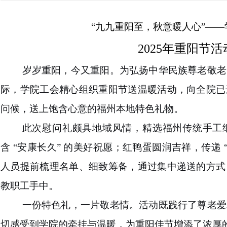
“
九九重阳至，秋意暖人心
”——
2025年
重阳节
活
岁岁重阳，今又重阳。为弘扬中华民族尊老敬老
际，学院工会精心组织重阳节送温暖活动，向全院已
问候，送上饱含心意的福州本地特色礼物。
此次慰问礼颇具地域风情，精选福州传统手工
含 “安康长久” 的美好祝愿；红鸭蛋圆润吉祥，传递 
人员提前梳理名单、细致筹备，通过集中递送的方式
教职工手中。
一份特色礼，一片敬老情。活动既践行了尊老爱
切感受到学院的牵挂与温暖，为重阳佳节增添了浓厚