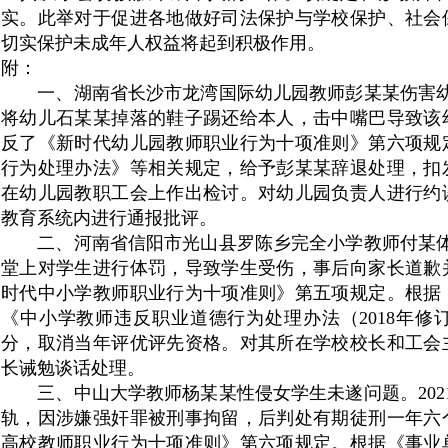
实。此举对于促进各地做好司法保护与学校保护、社会
切实保护未成年人权益将起到积极作用。
附：
一、湖南省长沙市龙湾国际幼儿园教师彭某某伤害
将幼儿石某某掉落的鞋子踢还给本人，击中嘴巴导致该
反了《新时代幼儿园教师职业行为十项准则》第六项规
行为处理办法》等相关规定，给予彭某某辞退处理，扣
在幼儿园教职工会上作出检讨。对幼儿园负责人进行约
教育系统内进行通报批评。
二、河南省信阳市光山县罗陈乡完全小学教师付某体
堂上对学生进行体罚，导致学生受伤，事后向家长道歉
时代中小学教师职业行为十项准则》第五项规定。根据
《中小学教师违反职业道德行为处理办法（
2018
年修
分，取消当年评优评先资格。对其所在学校校长和工会
长诫勉谈话处理。
三、中山大学教师杨某某性侵女学生未遂问题。
202
轨，因涉嫌强奸罪被刑事拘留，后判处有期徒刑一年六
高校教师职业行为十项准则》第六项规定。根据《事业