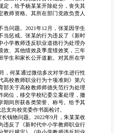
规定，给予杨某某开除处分，丧失其
定教师资格。其所在部门党政负责人
不当问题。
2021
年
12
月，张某因学生
不当惩戒。张某的行为违反了《新时
中小学教师违反职业道德行为处理办
绩效、其他绩效及季度绩效奖，三年
班学生和家长公开道歉。对其所在学
月，何某通过微信多次对学生进行性
代高校教师职业行为十项准则》第六
育部关于高校教师师德失范行为处理
作岗位，移交学校纪委立案处理，撤
学期间所获各类荣誉、称号。给予其
党总支向校党委作书面检讨。
长钱物问题。
2022
年
9
月，朱某某收
为违反了《新时代中小学教师职业行
分暂行规定》《中小学教师违反职业