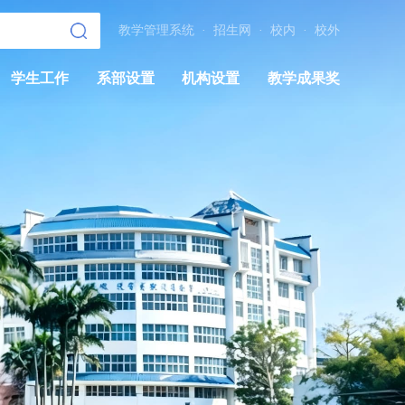
教学管理系统
·
招生网
·
校内
·
校外
学生工作
系部设置
机构设置
教学成果奖