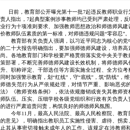
日前，教育部公开曝光第十一批
7
起违反教师职业行
责人指出，
7
起典型案例涉事教师均已受到严肃处理，反
业行为十项准则要求、加强教师思想政治和师德师风建
价教师队伍素质的第一标准，对师德违规问题“零容忍”
教育部有关负责人强调，以习近平同志为核心的党中
的二十大报告明确指出，要加强师德师风建设，培养高
尚。各地教育部门和学校要严格贯彻落实党中央关于教
策部署，不断完善师德师风建设长效机制，将师德师风
升、职称评定、干部选任等方面实施全过程、全方位考
同时加强警示教育，划“红线”，守“底线”，筑“防线”
师德失范行为从严依规处理，对情节严重、影响恶劣
法》《教师资格条例》，依法依规撤销或丧失其教师资
师队伍。压实、压细学校各级党组织和行政有关负责人
的进行严肃追责问责，构筑良好的师德师风氛围。
今年
11
月，最高人民法院、最高人民检察院、教育
的意见》，明确指出教职员工实施性侵害、虐待、拐卖
止其从事密切接触未成年人的工作。该规定在涉教师