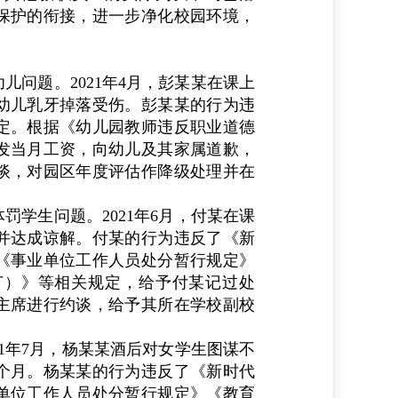
保护的衔接，进一步净化校园环境，
幼儿问题。
2021
年
4
月，彭某某在课上
幼儿乳牙掉落受伤。彭某某的行为违
定。根据《幼儿园教师违反职业道德
发当月工资，向幼儿及其家属道歉，
谈，对园区年度评估作降级处理并在
罚学生问题。
2021
年
6
月，付某在课
并达成谅解。付某的行为违反了《新
《事业单位工作人员处分暂行规定》
订）》等相关规定，给予付某记过处
主席进行约谈，给予其所在学校副校
1
年
7
月，杨某某酒后对女学生图谋不
个月。杨某某的行为违反了《新时代
单位工作人员处分暂行规定》《教育