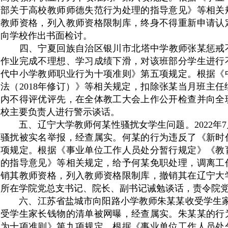
部关于高校教师师德失范行为处理的指导意见》等相关
教师资格，列入教师资格限制库，终身不得重新申请认
向学校作出书面检讨。
四、宁夏回族自治区银川市北塔中学教师张某惩戒
作业完成不理想、学习成绩下滑，对该班部分学生进行
代中小学教师职业行为十项准则》第五项规定。根据《
法（
2018
年修订）》等相关规定，扣除张某当月班主任
内不得评优评先，在全体教工大会上作公开检查并向全
校主要负责人进行警示谈话。
五、辽宁大学教师何某性骚扰女学生问题。
2022
年
7
骚扰被实名举报，经查属实。何某的行为违反了《新时
项规定。根据《事业单位工作人员处分暂行规定》《教
的指导意见》等相关规定，给予何某免职处理，调离工
销其教师资格，列入教师资格限制库，撤销其在辽宁大
所在学院党总支书记、院长、副书记诫勉谈话，责令院
六、江苏省盐城市向阳路小学教师朱某某收受学生家
受学生家长钱物的清单被网曝，经查属实。朱某某的行
为十项准则》第九项规定。根据《事业单位工作人员处