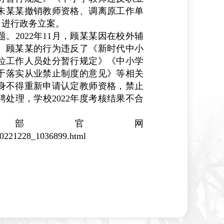
朱某某撤销教师资格、调离原工作单
，进行政务立案。
题。
2022
年
11
月，顾某某因在校外辅
。顾某某的行为违反了《新时代中小
位工作人员处分暂行规定》《中小学
于落实从业禁止制度的意见》等相关
身不得重新申请认定教师资格，禁止
聘处理，学校
2022
年度考核结果不合
部官网
t20221228_1036899.html