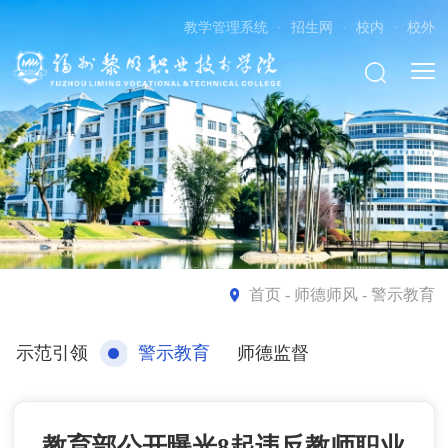
教学管理系统
·
招生网
·
校内
·
校外
首页
- 师德师风 - 警示教育
示范引领
警示教育
师德监督
教育部公开曝光8起违反教师职业