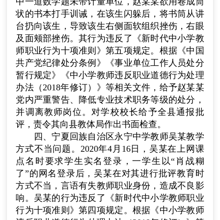
中一道数学题未带计量单位，赵某某欲用卷成筒
状的书本打手训诫，在该生闪躲后，将书筒从讲
台扔向该生，导致该生右侧面软组织挫伤，右眼
及面颊部挫伤。其行为违反了《新时代中小学教
师职业行为十项准则》第五项规定。根据《中国
共产党纪律处分条例》《事业单位工作人员处分
暂行规定》《中小学教师违反职业道德行为处理
办法（
2018
年修订）》等相关文件，给予赵某某
党内严重警告、降低专业技术职务等级的处分，
并调离教师岗位。对学校校长给予全县通报批
评，责令其向县教体局作出书面检查。
四、宁夏回族自治区永宁中学教师吴某教学
方式不当问题。
2020
年
4
月
16
日，吴某在上网课
点名时要求学生实名登录，一学生以“肖战糊
了”的网名登录后，吴某在对其进行批评教育时
方式不当，言语有失教师职业身份，造成不良影
响。吴某的行为违反了《新时代中小学教师职业
行为十项准则》第四项规定。根据《中小学教师