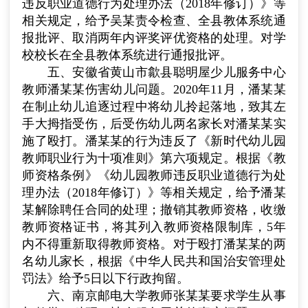
违反职业道德行为处理办法（
2018
年修订）》等
相关规定，给予吴某责令检查、全县教体系统通
报批评、取消两年内评奖评优资格的处理。对学
校校长在全县教体系统进行通报批评。
五、安徽省黄山市歙县聪明屋少儿服务中心
教师潘某某伤害幼儿问题。
2020
年
11
月，潘某某
在制止幼儿追逐过程中将幼儿拎起落地，致其左
手大拇指受伤，后受伤幼儿两名家长对潘某某实
施了殴打。潘某某的行为违反了《新时代幼儿园
教师职业行为十项准则》第六项规定。根据《教
师资格条例》《幼儿园教师违反职业道德行为处
理办法（
2018
年修订）》等相关规定，给予潘某
某解除聘任合同的处理；撤销其教师资格，收缴
教师资格证书，将其列入教师资格限制库，
5
年
内不得重新取得教师资格。对于殴打潘某某的两
名幼儿家长，根据《中华人民共和国治安管理处
罚法》给予
5
日以下行政拘留。
六、南京邮电大学教师张某某要求学生从事