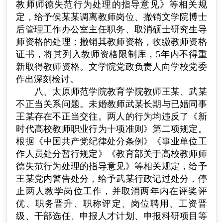
教师师德失范行为处理的指导意见》等相关规
定，给予侯某某调离教师岗位、撤销文学院博士
后管理工作办公室主任职务、取消硕士研究生导
师资格的处理；撤销其教师资格，收缴教师资格
证书，将其列入教师资格限制库，
5
年内不得重
新取得教师资格。文学院党政负责人向学校党委
作出深刻检讨。
八、太原师范学院教育学院教师王某、武某
不正当关系问题。未婚教师武某长期与已婚同事
王某存在不正当交往。两人的行为均违反了《新
时代高校教师职业行为十项准则》第二项规定。
根据《中国共产党纪律处分条例》《事业单位工
作人员处分暂行规定》《教育部关于高校教师师
德失范行为处理的指导意见》等相关规定，给予
王某党内警告处分，给予武某行政记过处分，停
止两人教学岗位工作，并取消两年内在评奖评
优、职务晋升、职称评定、岗位聘用、工资晋
级、干部选任、申报人才计划、申报科研项目等