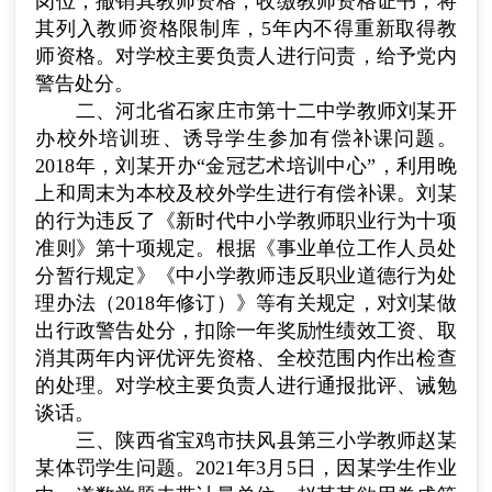
岗位；撤销其教师资格，收缴教师资格证书，将
其列入教师资格限制库，
5
年内不得重新取得教
师资格。对学校主要负责人进行问责，给予党内
警告处分。
二、河北省石家庄市第十二中学教师刘某开
办校外培训班、诱导学生参加有偿补课问题。
2018
年，刘某开办“金冠艺术培训中心”，利用晚
上和周末为本校及校外学生进行有偿补课。刘某
的行为违反了《新时代中小学教师职业行为十项
准则》第十项规定。根据《事业单位工作人员处
分暂行规定》《中小学教师违反职业道德行为处
理办法（
2018
年修订）》等有关规定，对刘某做
出行政警告处分，扣除一年奖励性绩效工资、取
消其两年内评优评先资格、全校范围内作出检查
的处理。对学校主要负责人进行通报批评、诫勉
谈话。
三、陕西省宝鸡市扶风县第三小学教师赵某
某体罚学生问题。
2021
年
3
月
5
日，因某学生作业