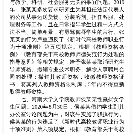
与教学、科研、社会服务无关的事宜问题。
2019
年，张某某多次要求研究生为其担任法定代表人
的公司从事运送货物、分装溶剂、担任客服、处
理财务等工作，且在日常指导学生过程中方式方
法不当、简单粗暴，有辱骂侮辱学生的言行。张
某某的行为严重违反了《新时代高校教师职业行
为十项准则》第五项规定。根据《教师资格条
例》《教育部关于高校教师师德失范行为处理的
指导意见》等相关规定，给予张某某取消研究生
导师资格、撤销专业技术职务、解除人事聘用合
同的处理；撤销其教师资格，收缴教师资格证
书，将其列入教师资格限制库，
5
年内不得重新
取得教师资格。
七、河南大学文学院教师侯某某性骚扰女学
生问题。
2020
年
8
月
30
日，侯某某借约学生到其
办公室讨论问题为由，对该生实施了骚扰行为。
侯某某的行为违反了《新时代高校教师职业行为
十项准则》第六项规定。根据《教育部关于高校