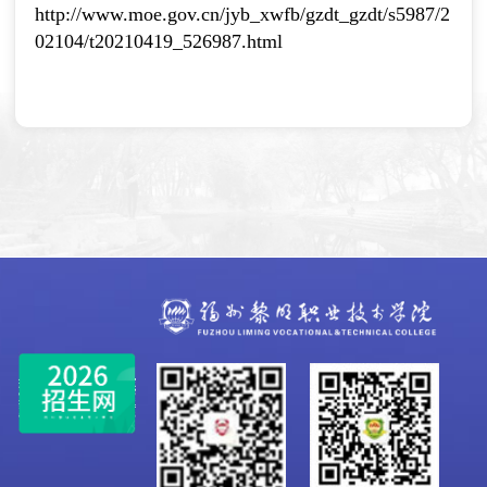
http://www.moe.gov.cn/jyb_xwfb/gzdt_gzdt/s5987/2
02104/t20210419_526987.html