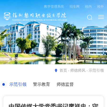
教学管理系统
·
招生网
·
校内
·
校外
首页
- 师德师风 - 示范引领
示范引领
警示教育
师德监督
中国传媒大学党委书记廖祥忠：守