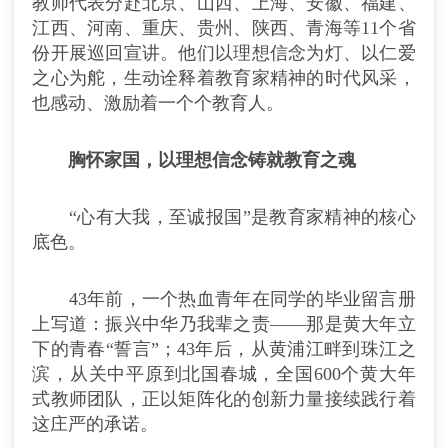
教师代表分赴北京、山西、上海、安徽、福建、
江西、河南、重庆、贵州、陕西、青海等11个省
份开展巡回宣讲。他们以理想信念为灯、以仁爱
之心为舵，生动诠释着教育家精神的时代风采，
也感动、激励着一个个教育人。
胸怀家国，以理想信念铸就教育之魂
“心有大我，至诚报国”是教育家精神的核心
底色。
43年前，一个热血青年在同学的毕业留言册
上写道：振兴中华乃我辈之责——那是黄大年立
下的青春“誓言”；43年后，从黄浦江畔到珠江之
滨，从关中平原到北国春城，全国600个黄大年
式教师团队，正以矩阵化的创新力量接续践行着
这庄严的承诺。