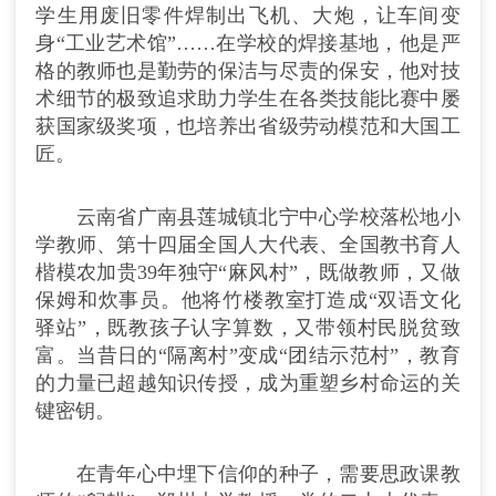
学生用废旧零件焊制出飞机、大炮，让车间变
身“工业艺术馆”……在学校的焊接基地，他是严
格的教师也是勤劳的保洁与尽责的保安，他对技
术细节的极致追求助力学生在各类技能比赛中屡
获国家级奖项，也培养出省级劳动模范和大国工
匠。
云南省广南县莲城镇北宁中心学校落松地小
学教师、第十四届全国人大代表、全国教书育人
楷模农加贵39年独守“麻风村”，既做教师，又做
保姆和炊事员。他将竹楼教室打造成“双语文化
驿站”，既教孩子认字算数，又带领村民脱贫致
富。当昔日的“隔离村”变成“团结示范村”，教育
的力量已超越知识传授，成为重塑乡村命运的关
键密钥。
在青年心中埋下信仰的种子，需要思政课教