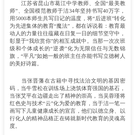
江苏省昆山市葛江中学教师、全国“最美教
师”、全国模范教师于洁34年坚持书写40万字，
用5000本师生共写日记的温度，将“后进班”转化
为先进集体的教育“魔法”，都在诉说着：教育最
动人的力量往往蕴藏在日复一日的细节坚守中，
彰显于“我欣赏你”的相互成就中。当那一次次班
级和个体成长的“逆袭”化为无限信任与无数锦
旗，“平凡”如她一般的班主任亦能书写立德树人
的美好诗篇。
当张晋藩在古籍中寻找法治文明的基因密
码，当牛雪松在训练场上浇筑体育强国的基石，
当张艾平在边疆走出了精神的崇高，当吴蓉瑾将
红色史与技术“云”化为爱的教育，当于洁一笔一
画写下儿童健康成长的宣言，他们以德立身、以
行化人的精神品格正在铸就新时代教育的灵魂高
度。