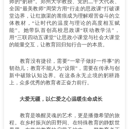
师的“躬耕”。郑州大学教授、党的二十大代表、
全国“最美教师”周荣方用“行走的思政课”打破课
堂边界，让红旗渠的凿痕成为理解艰苦奋斗的立
体教材，“让时代的温度与理论的高度相互赋
能”。她带队首创高校思政课“联动教学法”，
用“三联四动五课堂”让思政小课堂与社会大课堂
的能量交互，让教育回归知行合一的本质。
教育没有捷径，需要“一辈子做好一件事”的
韧劲儿；教育不能人为“设限”，需要在传承与创
新中破除认知边界。在这条永无止境的躬耕路
上，众多优秀的教育者正奋力前行。
大爱无疆，以仁爱之心温暖生命成长
教育是唤醒灵魂的艺术，更是播撒希望的旅
程。在乡村振兴的田野间、在特殊教育的静默世