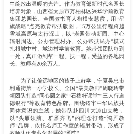
中绽放出温暖的光芒。作为教育部新时代名园长
培养对象，山西省太原市万柏林区兴华学前教育
集团总园长、全国教书育人楷模安慧霞，用“星
旗战略”点亮教育帮扶版图，15万公里行程跨越
雪域高原与太行深山，以“老园带动新园、中心
辐射周边、公办管理村办、公办帮扶民办”模式
扎根城中村、城边村学前教育。她带领团队每到
一处，真正做到帮一程、扶一程，受益的各地园
长、教师有20余万人。
为了让偏远地区的孩子上好学，宁夏吴忠市
利通街第一小学校长、全国“最美教师”周晓玲带
领团队打造“同心圆之家”“石榴籽课堂”“三人行道
德银行”等教育特色品牌。围绕铸牢中华民族共
同体意识的主线，她带队赴四川大凉山支教，
以“头雁领航、群雁齐飞”的理念打造“鸿雁教
师”品牌，依托名师工作室的辐射带动，形成了
教师队伍专业化发展的“雁阵”。