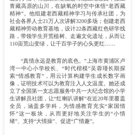
青藏高原的山川，在缺氧的时空中体悟“老西藏
精神”。他组建老西藏精神学习与传承社团，为
社会各界人士21万人次讲解3200多场；创建老西
藏精神劳动教育基地，设计22条西藏红色研学线
路，带领学生开荒植树、走遍文化遗址，从而让
110亩荒山变绿，让千百学子的心头更红……
“真情永远是教育的底色。”上海市黄浦区卢
湾一中心小学校长、“时代楷模”吴蓉瑾长期探
索“情感教育”，用云计算构建学生成长数字画
像，证明技术可以为教育注入人文温度。她还成
立了全国第一支志愿服务中共一大纪念馆的小学
生讲解员社团，让“红喇叭讲解”在近20年里覆盖
全员，涵盖多学科，为情感教育充实“家国情
怀”这一板块，从而更好地关注学生的“小情
绪”、支持“大情操”、促进“广情趣”。