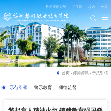
教学管理系统
·
招生网
·
校内
·
校外
首页
- 师德师风 - 示范引领
示范引领
警示教育
师德监督
擎起育人精神火炬 铸就教育强国脊