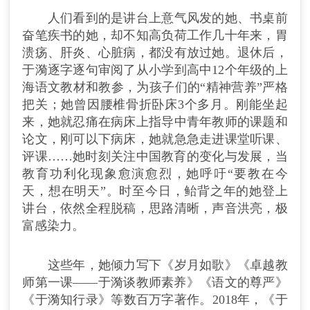
人们看到的是讲台上意气风发的她、书桌前
奋笔疾书的她，却不知高负荷工作几十年来，胃
溃疡、肝炎、心脏病，都没有放过她。退休后，
于漪逐字逐句审阅了从小学到高中12个年级的上
海语文教材和教参，为孩子们的“精神营养”严格
把关；她曾因腰椎骨折卧床3个多月。刚能坐起
来，她就忍痛在病床上指导中青年教师的课题和
论文，刚可以下病床，她就急急走进课堂听课、
评课……她时刻关注中国教育的变化与发展，当
教育功利化现象愈演愈烈，她呼吁“要教在今
天，想在明天”。时至今日，鲐背之年的她登上
讲台，依然全程脱稿，思路清晰，声音洪亮，极
富感染力。
这些年，她倾力写下《岁月如歌》《卓越教
师第一课——于漪谈教师素养》《语文的尊严》
《于漪知行录》等数百万字著作。2018年，《于