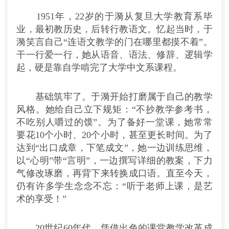
1951年，22岁的于漪从复旦大学教育系毕
业，最初教历史，后转行教语文。忆起当时，于
漪笑言自己“连语文教学的门在哪里都摸不着”。
干一行爱一行，她从语音、语法、修辞、逻辑学
起，硬是靠自学啃完了大学中文系课程。
基础筑牢了。于漪开始打磨属于自己的教学
风格。她给自己立下规矩：“不抄教学参考书，
不吃别人嚼过的馍”。为了备好一堂课，她常常
要花10个小时、20个小时，甚至更长时间。为了
达到“出口成章，下笔成文”，她一边训练思维，
以“心明”带“言明”，一边撰写详细的教案，下力
气修改琢磨，再背下来转换成口语。直至今天，
仍有许多学生念念不忘：“听于老师上课，是艺
术的享受！”
20世纪60年代，凭借出色的课堂教学改革成