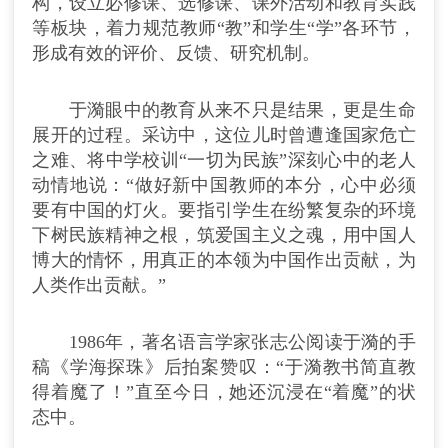
构，设立必修课、选修课、课外活动和教育实践
等板块，着力规范教师“教”和学生“学”各环节，
形成有效的评价、反馈、研究机制。
于漪眼中的教育从来不只是结果，更是生命
展开的过程。采访中，这位儿时曾遭逢国家危亡
之难、将中学校训“一切为民族”深刻心中的老人
动情地说：“做好新中国教师的本分，心中必须
要有中国的灯火。要指引学生在纷繁复杂的环境
下树民族精神之根，筑爱国主义之魂，用中国人
博大的情怀，用真正的本领为中国作出贡献，为
人类作出贡献。”
1986年，著名语言学家张志公阅读于漪的手
稿《学海探珠》后拍案赞叹：“于漪教书简直教
得着魔了！”直至今日，她还沉浸在“着魔”的状
态中。