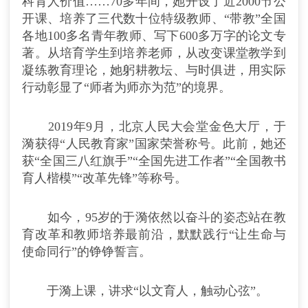
科育人价值……70多年间，她开设了近2000节公
开课、培养了三代数十位特级教师、“带教”全国
各地100多名青年教师、写下600多万字的论文专
著。从培育学生到培养老师，从改变课堂教学到
凝练教育理论，她躬耕教坛、与时俱进，用实际
行动彰显了“师者为师亦为范”的境界。
2019年9月，北京人民大会堂金色大厅，于
漪获得“人民教育家”国家荣誉称号。此前，她还
获“全国三八红旗手”“全国先进工作者”“全国教书
育人楷模”“改革先锋”等称号。
如今，95岁的于漪依然以奋斗的姿态站在教
育改革和教师培养最前沿，默默践行“让生命与
使命同行”的铮铮誓言。
于漪上课，讲求“以文育人，触动心弦”。