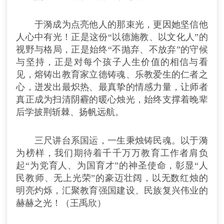
于漪成为点亮他人的那束光，更因她坚信他
人心中有光！正是这份“以德施教、以文化人”的
视野与格局，正是始终“不抛弃、不放弃”的守候
与坚持，正是对每个孩子人生价值的相信与看
见，熔铸出教育家立德铸魂、乐教爱生的仁者之
心，迸发出最炽热、最真挚的情感力量，让师者
真正成为扫清阴霾的暖心烛光，始终支撑着晚辈
后学披荆斩棘、扬帆远航。
三尺讲台系国运，一生秉烛铸民魂。以于漪
为榜样，我们期待着千千万万教育工作者肩负
起“为党育人、为国育才”的神圣使命，彰显“人
民教师、无上光荣”的豪迈壮阔，以无数红烛的
明亮灼烁，汇聚教育强国建设、民族复兴伟业的
赫赫之光！（王禹欣）