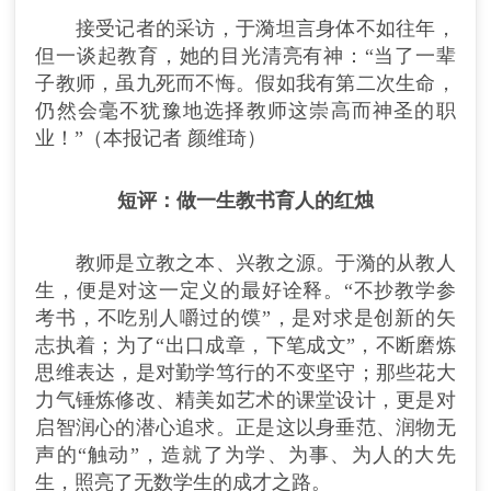
接受记者的采访，于漪坦言身体不如往年，
但一谈起教育，她的目光清亮有神：“当了一辈
子教师，虽九死而不悔。假如我有第二次生命，
仍然会毫不犹豫地选择教师这崇高而神圣的职
业！”（本报记者 颜维琦）
短评：做一生教书育人的红烛
教师是立教之本、兴教之源。于漪的从教人
生，便是对这一定义的最好诠释。“不抄教学参
考书，不吃别人嚼过的馍”，是对求是创新的矢
志执着；为了“出口成章，下笔成文”，不断磨炼
思维表达，是对勤学笃行的不变坚守；那些花大
力气锤炼修改、精美如艺术的课堂设计，更是对
启智润心的潜心追求。正是这以身垂范、润物无
声的“触动”，造就了为学、为事、为人的大先
生，照亮了无数学生的成才之路。