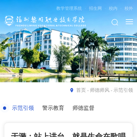
教学管理系统
·
招生网
·
校内
·
校外
首页
- 师德师风 - 示范引领
示范引领
警示教育
师德监督
于漪：站上讲台，就是生命在歌唱