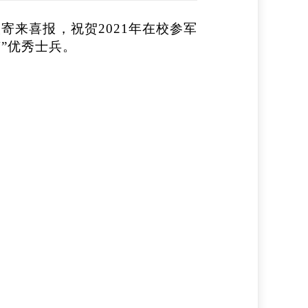
寄来喜报，祝贺202
1
年
在校
参军
”优秀士兵。