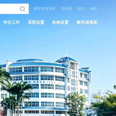
教学管理系统
·
招生网
·
校内
·
校外
学生工作
系部设置
机构设置
教学成果奖