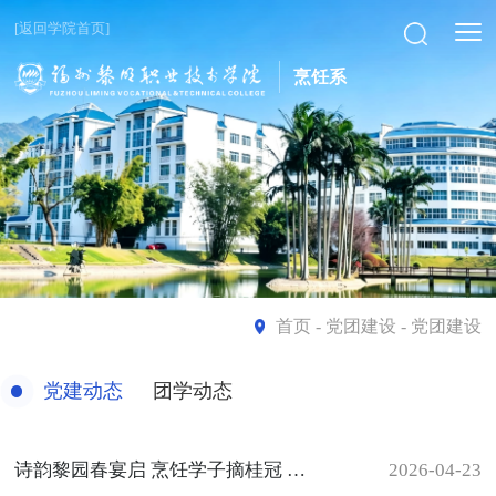
[返回学院首页]
烹饪系
首页
- 党团建设 - 党团建设
党建动态
团学动态
诗韵黎园春宴启 烹饪学子摘桂冠 —— 第七届 “读吧！黎明” 古诗文大赛圆满落幕
2026-04-23