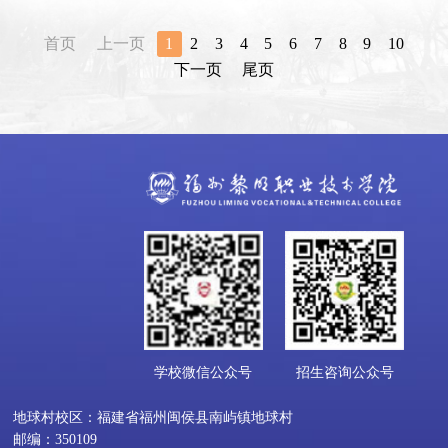
首页
上一页
1
2
3
4
5
6
7
8
9
10
下一页
尾页
学校微信公众号
招生咨询公众号
地球村校区：福建省福州闽侯县南屿镇地球村
邮编：350109