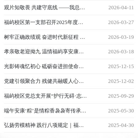
观片知敬畏 共建守底线 ——我总支联合福屿社区组织观看警示教育片《角头》
2026-04-11
福屿校区第一支部召开2025年度专题组织生活会暨民主评议党员
2026-03-27
树牢正确政绩观 奋进时代新征程 ——福屿校区党总支召开“树立和践行正确政绩观学习教育”动员部署
2026-03-19
孝亲敬老迎拗九 温情福屿享安康｜福屿校区拗九节主题活动圆满落幕
2026-03-18
光影铸魂忆初心 砥砺奋进担使命——福屿校区党总支组织观看《得闲谨制》主题党日活动
2025-12-15
党建引领聚合力 残健共融暖人心——福屿校区党总支组织参与“巾帼普法八闽行”主题活动
2025-12-02
福屿校区党总支开展“护行无碍·志愿同行”主题党日活动 赋能党员助残服务实效
2025-09-29
端午安康‘粽’是情粽香袅袅寄传承——福屿校区党总支联合福屿社区党支部开展端午主题党日活动
2025-05-30
弘扬劳模精神 践行八项规定｜福屿校区党总支走进福州市文化宫开展党日活动
2025-04-30