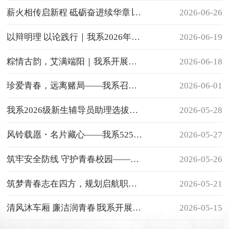
薪火相传启新程 砥砺奋进续华章∣我系第三届两委一会换届选举大会圆满落幕
2026-06-26
以辩明理 以论践行｜我系2026年辩论赛圆满落幕
2026-06-19
粽情古韵，艾满端阳｜我系开展端午主题活动
2026-06-18
珍爱青春，远离赌局——我系召开禁赌主题班会
2026-06-01
我系2026级新生辅导员助理选拔工作圆满完成
2026-05-28
风铃载愿・名片藏心——我系525心理活动圆满举行
2026-05-27
筑牢安全防线 守护青春校园——我系开展安全主题教育班会
2026-05-26
筑梦青春志在四方，规划启航职引未来——我系第十九届大学生
2026-05-21
职业生涯规划大赛圆满举办
清风沐车厢 廉洁润青春∣我系开展廉洁主题活动
2026-05-15