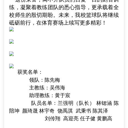
练，凝聚着教练团队的悉心指导，更承载着全
校师生的殷切期盼。未来，我校篮球队将继续
砥砺前行，在体育赛场上续写更多精彩！
获奖名单：
领队：陈先梅
主教练：吴伟海
助理教练：黄于宸
队员名单：
兰强明（队长） 林锶涵 陈
陪坤 颜琦晟 林宇奇
饶禹淇 武秉书 陈其泽
刘传翔 高迎亮 任子健 黄鹏高