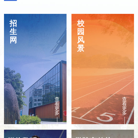
招
校
生
园
网
风
景
查
查
看
看
更
更
多
多