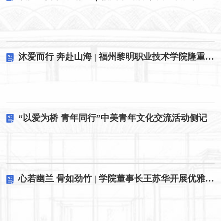
沐爱而行 奔赴山海 | 福州黎明职业技术学院隆重举行2026届毕业典礼
“以爱为桥 青年同行”中美青年文化交流活动侧记
心若幽兰 骨如劲竹 | 学院董事长王苏华开展优雅成长专题讲座