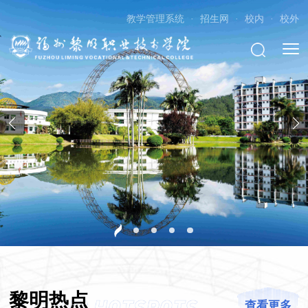
教学管理系统
·
招生网
·
校内
·
校外
黎明热点
查看更多