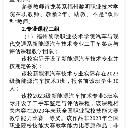
参赛教师
肖龙英
系
福州黎明职业技术学
院
在职教师、教龄
2
年、
助教、不
是“双师
型”教师。
2.专业课程
二
组
（1）
福州黎明职业技术学院汽车与现
代交通系新能源汽车技术
专业
二手车鉴定与
评估
课程教学团队
；
该校实际开设了
新能源汽车技术专
业并
按规定备案
；
该校
新能源汽车技术专
业实际存
在2023
级新能源汽车技术3班
，报名前该班学生
30
人
；
该校
2023级新能源汽车技术专业3班
实
际开设了
二手车鉴定与评估
课程，该课程相
关内容在2023年未获全国职业院校技能大赛
教学能力比赛一等奖。该作品非2023年全国
职业院校技能大赛教学能力比赛原作品，非