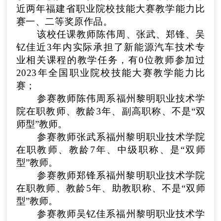
近两年福建省职业院校技能大赛教学能力比
赛一、二等奖原作品。
该校任课教师
陈伟周、张武、郑锋、吴
钇佳
近3年内实际承担了
新能源汽车技术专
业
相关课程的教学任务，有
0
位教师参加过
2023年全国职业院校技能大赛教学能力比
赛
；
参赛教师
陈伟周
系
福州黎明职业技术学
院
在职教师、教龄
3
年、
副高
职称
、不
是“双
师型”教师
。
参赛教师
张武
系
福州黎明职业技术学院
在职教师、教龄
7
年、
中级
职称
、
是“双师
型”教师
。
参赛教师
郑锋
系
福州黎明职业技术学院
在职教师、教龄
5
年、
助教
职称
、不
是“双师
型”教师
。
参赛教师
吴钇佳
系
福州黎明职业技术学