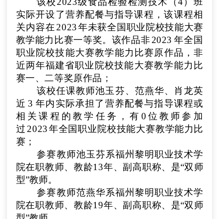
该校
2023级食品检验检测技术（4）
班
实际开设了
营养配餐与指导
课程，该课
程相
关内容在
2023
年
未获全国职业院校技能大赛
教学能力比赛一等奖。该作品非
2023
年全国
职业院校技能大赛教学能力比赛原作品，非
近两年福建省
职业院校技能大赛教学能力比
赛一、二等奖原作
品
；
该校任课教师
池玉芬
、
范燕华
、
肖龙英
近
3
年内实际承担了
营养配餐与指导
课程或
相关课程的教学任
务，有
0
位教师
参加
过
2023
年全国职业院校技能大赛教
学能力比
赛
；
参赛教师
池玉芬
系
福州黎明职业技术学
院
在职教师、教龄
13
年、
副高
职称
、
是“双师
型”教师。
参赛教师
范燕华
系
福州黎明职业技术学
院
在职教师、教龄
19
年、
副高
职称
、
是“双师
型”教师。