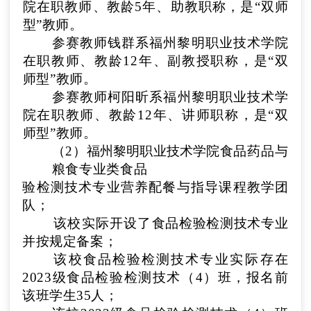
院
在职教师、教龄
5
年、
助教
职称
，
是“双师
型”教师。
参赛教师
钱群
系
福州黎明职业技术学院
在职教师、教龄
12
年、
副教授
职称
，
是“双
师型”教师。
参赛教师
柯阳昕
系
福州黎明职业技术学
院
在职教师、教龄
12
年、
讲师
职称
，
是“双
师型”教师。
（
2
）
福州黎明职业技术学院
食品药品与
粮食专业类食品
验检测技术
专业
营养配餐与指导
课程教学团
队
；
该校实际开设了
食品检验检测技术
专业
并按规定备案
；
该校
食品检验检测技术
专业实际存在
2023级食品检验检测技术（4）
班，报名前
该班学生
35
人
；