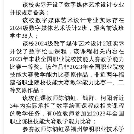
该校实际开设了
数字媒体艺术设计
专业
并按规定备案
；
该校
数字媒体艺术设计
专业实际存
在
2024级数字媒体艺术设计2班
，报名前该班
学生
38
人
；
该校
2024级数字媒体艺术设计2班
实际
开设了
数字绘画
课程，该课程相关内容在
2023年未获全国职业院校技能大赛教学能力
比赛一等奖。该作品非2023年全国职业院校
技能大赛教学能力比赛原作品，非近两年福
建省职业院校技能大赛教学能力比赛一、二
等奖原作品
；
该校任课教师
陈韵虹
、
钱群
、
柯阳昕
近
3年内实际承担了
数字绘画
课程或相关课程
的教学任务，有
0
位教师参加过2023年全国
职业院校技能大赛教学能力比赛
；
参赛教师
陈韵虹
系
福州黎明职业技术学