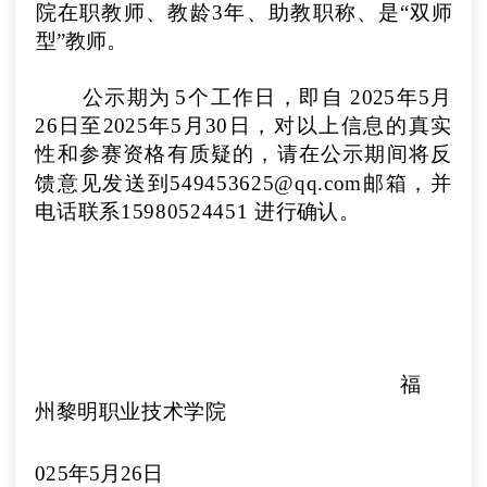
院
在职教师、教龄
3
年、
助教
职称
、
是“双师
型”教师
。
公示期为
5
个工作日，即自
2025
年
5
月
26
日至
2025
年
5
月
30
日，对以上信息的真实
性和参赛资格有质疑的，请在公示期间将
反
馈意见发送到
549453625@qq.com
邮箱，并
电话联系
15980524451
进行确认。
福
州黎明职业技术学院
2
025
年
5
月
26
日