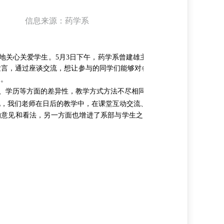
信息来源：药学系
好地关心关爱学生。5月3日下午，药学系曾建雄主任与6个学生代表在药
言，通过座谈交流，想让参与的同学们能够对各课程教师的教学表现进行
处。
、学历等方面的差异性，教学方式方法不尽相同，但各有特点，这是客观
见，我们老师在日后的教学中，在课堂互动交流、拓展课外知识、实践实
意见和看法，另一方面也增进了系部与学生之间的距离，这也是“爱的教