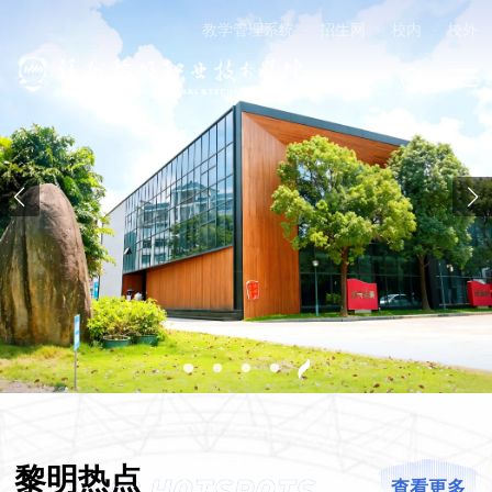
教学管理系统
·
招生网
·
校内
·
校外
黎明热点
查看更多