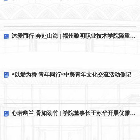
沐爱而行 奔赴山海 | 福州黎明职业技术学院隆重举行2026届毕业典礼
“以爱为桥 青年同行”中美青年文化交流活动侧记
心若幽兰 骨如劲竹 | 学院董事长王苏华开展优雅成长专题讲座