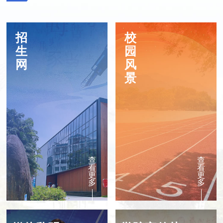
招
校
生
园
网
风
景
查
查
看
看
更
更
多
多