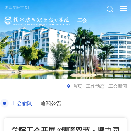
[返回学院首页]
工会
首页
- 工作动态 - 工会新闻
工会新闻
通知公告
学院工会开展 “情暖双节・聚力同