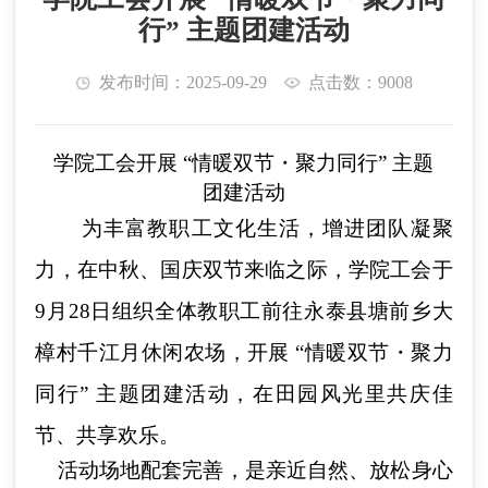
行” 主题团建活动
发布时间：2025-09-29
点击数：9008
学院工会开展 “情暖双节・聚力同行” 主题
团建活动
为丰富教职工文化生活，增进团队凝聚
力，在中秋、国庆双节来临之际，学院工会
于
9月28日
组织全体教职工前往永泰县塘前乡大
樟村千江月休闲农场，开展 “情暖双节・聚力
同行” 主题团建活动，在田园风光里共庆佳
节、共享欢乐。
活动场地配套完善，是亲近自然、放松身心