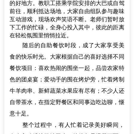
的好地方。
教职工
搭乘学院安排的大巴或自驾
前往，顺利抵达场地
，
大家自由组队参与趣味
互动游戏，现场
欢声笑语
不断。老师们暂时放
下工作的忙碌，全身心投入其中，彼此的距离
在轻松氛围里悄悄拉近。
随后的自助餐饮时段，成了大家享受美
食的快乐时光。大家根据自己的喜好选择不同
餐饮项目：喜欢热闹的围坐一起，品尝农家特
色的团桌宴；爱动手的围在烤炉旁，忙着烤制
牛羊肉串、新鲜蔬菜
水果应有尽有
；不少人还
自带
茶水
，在指定野餐区和同事边吃边聊，惬
意十足。
整个过程中，有人忙着记录美好瞬间，