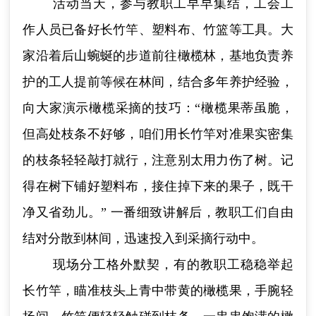
活动当天，参与教职工早早集结，工会工
作人员已备好长竹竿、塑料布、竹篮等工具。大
家沿着后山蜿蜒的步道前往橄榄林，基地负责养
护的工人提前等候在林间，结合多年养护经验，
向大家演示橄榄采摘的技巧：“橄榄果蒂虽脆，
但高处枝条不好够，咱们用长竹竿对准果实密集
的枝条轻轻敲打就行，注意别太用力伤了树。记
得在树下铺好塑料布，接住掉下来的果子，既干
净又省劲儿。” 一番细致讲解后，教职工们自由
结对分散到林间，迅速投入到采摘行动中。
现场分工格外默契，有的教职工稳稳举起
长竹竿，瞄准枝头上青中带黄的橄榄果，手腕轻