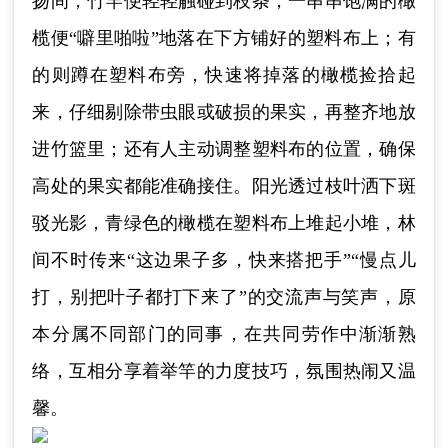
扬间，竹竿便轻轻触碰到枝条，一串串饱满的橄
榄便“噼里啪啦”地落在下方铺好的塑料布上；有
的则蹲在塑料布旁，快速将掉落的橄榄捡拾起
来，仔细剔除带虫眼或破损的果实，再整齐地放
进竹篮里；还有人主动调整塑料布的位置，确保
高处的果实都能准确接住。阳光透过枝叶洒下斑
驳光影，青绿色的橄榄在塑料布上堆起小堆，林
间不时传来“这边果子多，快来搭把手”“慢点儿
打，别把叶子都打下来了”的交流声与笑声，原
本分属不同部门的同事，在共同劳作中渐渐熟
络，互相分享着举竿的力度技巧，氛围热闹又温
馨。