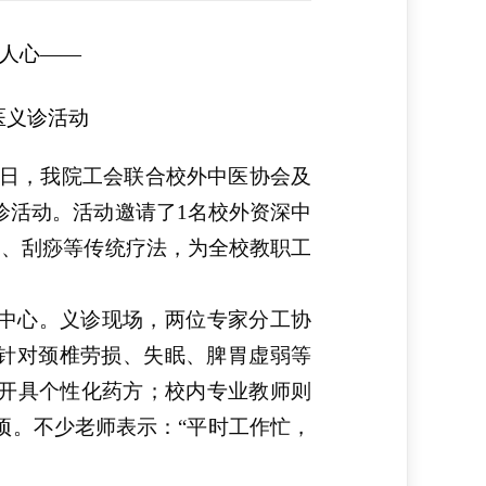
暖人心——
医义诊活动
日，我
院
工会联合校外中医
协会
及
诊活动。活动邀请了1名校外资深中
灸、刮痧等传统疗法，为全校教职工
中心。
义诊现场，两位专家分工协
，针对颈椎劳损、失眠、脾胃虚弱等
开具个性化药方；校内
专业
教师则
项。不少老师表示：“平时工作忙，