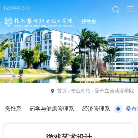
[返回学院首页]
招生办
首页
- 专业介绍 - 曼奇立德动漫学院
烹饪系
药学与健康管理系
经济管理系
曼奇
游戏艺术设计