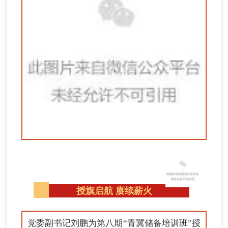
授旗启航 赓续薪火
党委副书记刘鹏为第八期“青冀储备培训班”授