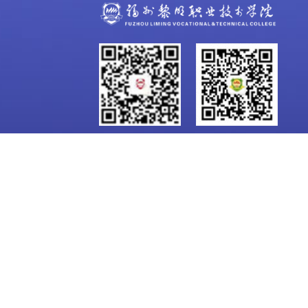
学校微信公众号
招生咨询公众号
地球村校区：福建省福州闽侯县南屿镇地球村
邮编：350109
电话：0591-22818220
福屿校区：福建省福州市西二环中路218号(五洲佳豪酒楼旁)
邮编：350002
电话：0591-22800138