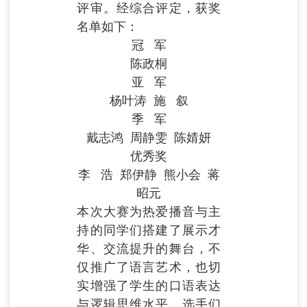
评审。经综合评定，获奖
名单如下：
冠 军
陈政桐
亚 军
杨叶涛 施 叙
季 军
戴志鸿 周静雯 陈婧妍
优秀奖
李 浩 郑伊静 熊小会 蒋
昭元
本次大赛为热爱播音与主
持的同学们搭建了展示才
华、交流提升的舞台，不
仅推广了语言艺术，也切
实增强了学生的口语表达
与逻辑思维水平。选手们