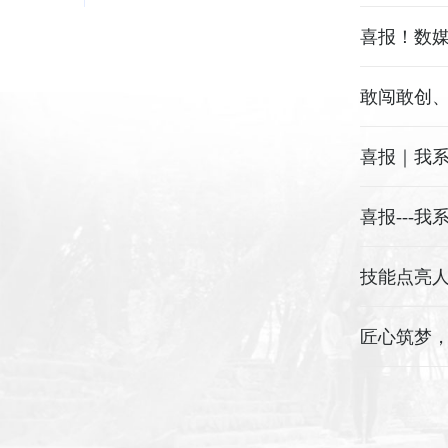
喜报！数媒
敢闯敢创
喜报---
技能点亮