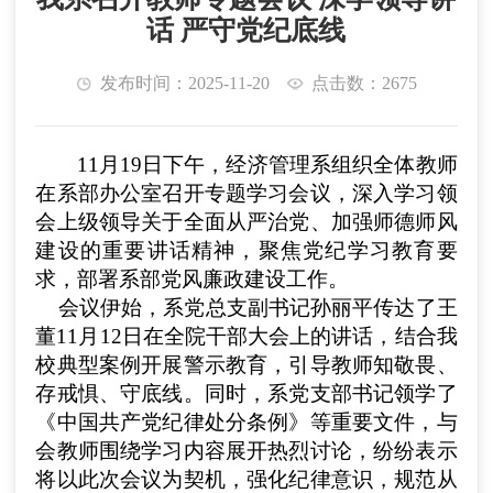
话 严守党纪底线
发布时间：2025-11-20
点击数：2675
11月19日下午，
经济管理系组织全体教师
在
系部办公室
召开专题学习会议，深入学习领
会上级领导关于全面从严治党、加强师德师风
建设的重要讲话精神，聚焦党纪学习教育要
求，部署系部党风廉政建设工作。
会议伊始，
系党总支副书记孙丽平
传达了
王
董11月12日在全院干部大会上的讲话
，结合
我
校
典型案例开展警示教育，引导教师知敬畏、
存戒惧、守底线。
同时
，系党支部书记领学了
《中国共产党纪律处分条例》等重要文件，与
会教师围绕学习内容展开热烈讨论，纷纷表示
将以此次会议为契机，强化纪律意识，规范从