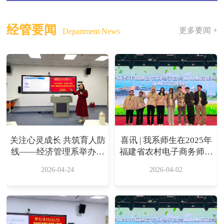
经管要闻
更多要闻 +
Department News
关注心灵成长 共筑育人防
喜讯 | 我系师生在2025年
线——经济管理系举办教
福建省农村电子商务师职
师心理健康识别与疏导能
业技能竞赛福州市选拔赛
2026-04-24
2026-04-02
力提升培训
中斩获佳绩