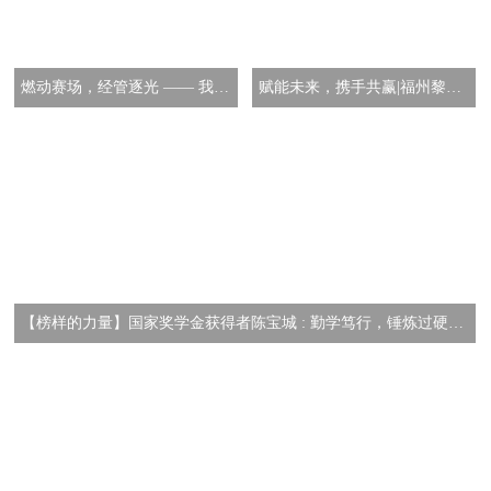
燃动赛场，经管逐光 —— 我系斩获校运会团体操一等奖与体育道德风尚奖
赋能未来，携手共赢|福州黎明职业技术学院经济管理系两委一会授牌仪式
【榜样的力量】国家奖学金获得者陈宝城 : 勤学笃行，锤炼过硬本领