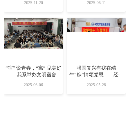
2025-11-20
2025-06-11
录片
“宿” 说青春，“寓” 见美好
强国复兴有我在端
—— 我系举办文明宿舍颁
午“粽”情颂党恩——经济
奖活动
管理系开展“浓情端午•与
2025-06-06
2025-05-28
爱同行”主题党日活动
党建动态