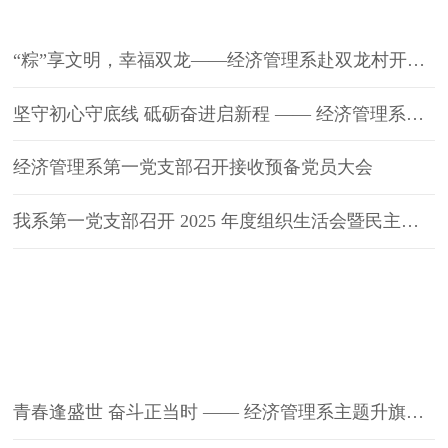
“粽”享文明，幸福双龙——经济管理系赴双龙村开展端午节主题党日暨志愿服务活动
坚守初心守底线 砥砺奋进启新程 —— 经济管理系党总支召开毕业生党员离校警示教育大会
经济管理系第一党支部召开接收预备党员大会
我系第一党支部召开 2025 年度组织生活会暨民主评议党员大会
团学活动
青春逢盛世 奋斗正当时 —— 经济管理系主题升旗仪式圆满举行