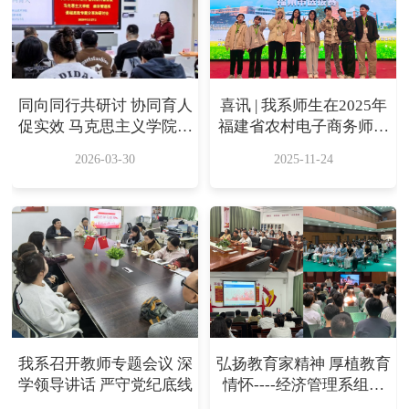
同向同行共研讨 协同育人
喜讯 | 我系师生在2025年
促实效 马克思主义学院联
福建省农村电子商务师职
合经济管理系开展 课程思
业技能竞赛福州市选拔赛
2026-03-30
2025-11-24
政专题分享和研讨会
中斩获佳绩
我系召开教师专题会议 深
弘扬教育家精神 厚植教育
学领导讲话 严守党纪底线
情怀----经济管理系组织
师生观看《桃李无言》记