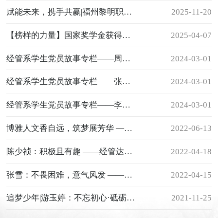
赋能未来，携手共赢|福州黎明职业技术学院经济管理系两委一会授牌仪式
2025-11-20
【榜样的力量】国家奖学金获得者陈宝城 : 勤学笃行，锤炼过硬本领
2025-04-07
经管系学生党员故事专栏——周娴琪
2024-03-01
经管系学生党员故事专栏——张国亮
2024-03-01
经管系学生党员故事专栏——李志琼
2024-03-01
博雅人文香自远，筑梦展芳华 ——经济管理系2022年学生职业技能展示大赛
2022-06-13
陈少祯：积极且有趣 ——经管达人秀：NO. 5
2022-04-18
张雪：不畏困难，意气风发 ——经管达人秀NO.4
2022-04-15
追梦少年|游玉婷：不忘初心·砥砺前行 ——经管达人秀NO.3
2021-11-25