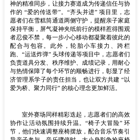
神的精准同步，让接力赛道成为传递信任与协
作的 “爱的传送带”。“齐头并进” 项目里，志
愿者们在雪糕筒通道两侧守护，提醒亲子家庭
保持平衡，屏气凝神夹纸前行的模样惹得围观
者忍俊不禁，每一步小心移动都凝聚着彼此的
配合与包容。此外，轮胎小车接力、跨栏
跑、“运送炸弹” 头球传递等项目中，志愿者们
负责道具分发、秩序维护、成绩记录，用耐心
与热情保障了每个环节的顺畅进行，彰显了经
济管理系学子的责任担当，也让双方共建 “以
爱为桥、聚力同行” 的核心理念更加鲜活。
室外赛场同样精彩迭起，志愿者们的高效
协作让活动氛围持续升温。“椅子大冒险” 环
节，他们快速调整座椅摆放，配合音乐节奏引
导亲子参与，音乐骤停时，大小身影争抢座椅