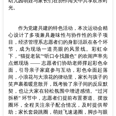
幼儿园萌娃与家长们在协作闯关中共享欢乐时
光。
作为党建共建的特色活动，本次运动会精
心设计了多项兼具趣味性与协作性的亲子项
目，经济管理系志愿者们的身影活跃在各个环
节，成为现场一道亮眼的风景线。彩虹伞
下，“猫捉老鼠”“听口令找颜色” 的欢闹声率先
点燃现场 —— 志愿者们协助老师撑起彩色伞
面，引导亲子家庭参与互动，彩色伞面起落
间，小浪花与大浪花的律动里，家长与孩子的
笑声裹着暖意散开，既考验了亲子间的反应默
契，也让大家在轻松氛围中增进感情。“过河
拆桥” 环节中，志愿者们提前布置赛道、摆放
圈环，全程关注亲子配合情况，及时提供帮
助；家长套袋跳圈，萌娃飞速递圈，脚步与眼