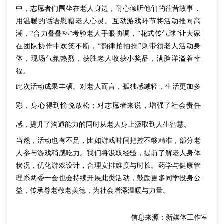
中，志愿者们围坐在老人身边，耐心倾听他们的往昔故事，
用温暖的话语慰藉老人心灵。互动游戏环节将活动推向高
潮，“合力叠叠杯”考验老人手眼协调，“花式传气球”让大家
在团队协作中欢笑不断，“韵律拍拍操”则带领老人活动身
体，现场气氛热烈，获胜老人收获小奖品，满脸洋溢着幸
福。
此次活动成果丰硕。对老人而言，孤独感减轻，生活更加多
彩，身心得到愉悦放松；对志愿者来说，增强了社会责任
感，提升了沟通能力
的同时
从老人身上汲取到人生智慧。
当然，活动也有不足，比如游戏时间把控不够精准，部分老
人参与游戏稍感吃力。我们将汲取经验，提前了解老人身体
状况，优化游戏设计，合理安排难度与时长。药学与健康管
理系两委一会也会持续开展此类活动，鼓励更多同学投身公
益，传承尊老敬老美德，为社会增添温
暖与力量。
信息来源：新媒体工作室