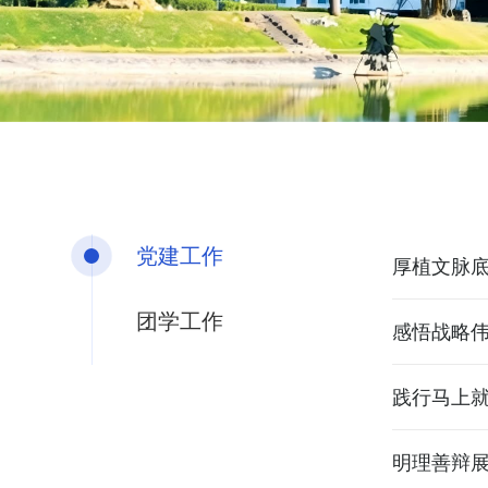
党建工作
厚植文脉
团学工作
践行马上
明理善辩展