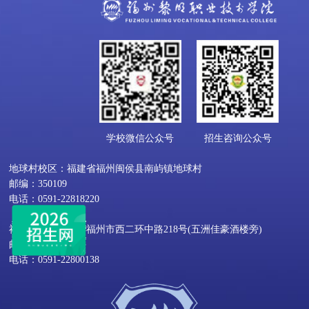
学校微信公众号
招生咨询公众号
地球村校区：福建省福州闽侯县南屿镇地球村
邮编：350109
电话：0591-22818220
福屿校区：福建省福州市西二环中路218号(五洲佳豪酒楼旁)
邮编：350002
电话：0591-22800138