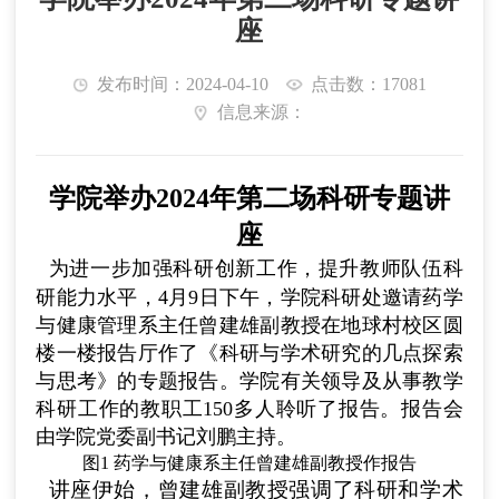
座
发布时间：2024-04-10
点击数：17081
信息来源：
学院举办
2024
年第二场科研
专题讲
座
为进一步加强科研创新工作，提升教师队伍科
研能力水平，
4月9日下午，
学院科研处邀请
药学
与健康管理系主任曾建雄副教授
在地球村校区圆
楼一楼
报告
厅
作了
《科研与学术研究的几点探索
与思考》的专题
报告。学院有关领导及从事教学
科研工作的教职工1
5
0多人聆听了报告。报告会
由学院党委副书记刘鹏主持。
图
1 药学与健康系主任曾建雄副教授作报告
讲座伊始，曾
建雄
副教授
强调
了科研和学术