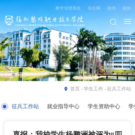
教学管理系统
·
招生网
·
校内
·
校外
首页
- 学生工作 - 征兵工作站
征兵工作站
就业指导中心
学生资助中心
学
喜报：我校学生杨鹏洲被评为“四