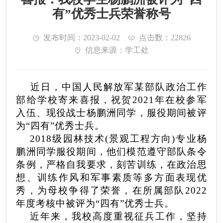
有”优秀士兵荣誉称号
发布时间：2023-02-02
点击数：22826
信息来源：学工处
近日，中国人民解放军某部队政治工作
部给学校寄来喜报，祝贺202
1
年
在校
参军
入伍、现役战士杨鹏洲同学，服役期间被评
为“四有”优秀士兵。
20
18
级园林技术(景观工程方向)专业杨
鹏洲同学服役期间，他们模范遵守部队条令
条例，严格自我要求，刻苦训练，在政治思
想、训练作风和军事素质等多方面表现优
秀，为母校争得了荣誉，在所属部队202
2
年度考核中被评为“四有”优秀士兵。
近年来，我校高度重视征兵工作，坚持