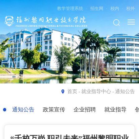
教学管理系统
·
招生网
·
校内
·
校外
首页
- 就业指导中心 - 通知公告
通知公告
政策宣传
企业招聘
就业指导
“千校万岗 职引未来”福州黎明职业