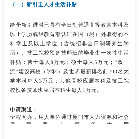
人、所在单位、所在单位纳税属地政府各承担三
（一）新引进人才生活补贴
对吸纳离校2年内未就业高校毕业生、16-24岁登
分之一。
申请渠道：
记失业青年就业见习，且每月按不低于厦门市最
1.向常住地属地的县（市、区）基层就业服务平
低工资标准支付见习人员基本生活费、为见习人
申请渠道：
给予新引进时已具有全日制普通高等教育本科及
台、公共就业和人才服务机构申领；
员办理人身意外伤害保险、承担见习人员指导管
向主管部门或所属县（市、区）人社局申报，咨
以上学历或经教育部认证在国（境）外取得的本
理费用的用人单位，在见习期间按月给予见习单
询电话：0591-83336454。
2.保险公司代为申报。
科学士及以上学位（含统招非全日制研究生学
位厦门市最低工资标准110%的就业见习补贴，
就业见习期限为3-12个月。
历）、技工院校预备技师班的毕业生一次性生活
上述人才住房政策按照“就高从优不重复”原则，
（十七）“企业一线就业行动”一次性到岗交通补
同一时期不重复享受、购房优惠政策不叠加享
补贴：博士每人8万元；硕士每人5万元；“双一
助
申请渠道：
受。
流”建设高校（学科）及世界最新排名前200名大
全程网办，用人单位通过厦门市人力资源和社会
通过参加“企业一线就业行动”新入职并连续缴纳
学本科每人3万元；其他高校应届本科及技工院
保障网上服务大厅
三个月以上城镇职工养老保险的高校毕业生，按
（https://app.hrss.xm.gov.cn/xmggfw）申请。
校预备技师班应届本科生每人1万元。
照毕业院校所在地发放一次性到岗交通补贴，补
咨询电话：0592-5396591
贴标准为：福建省内福州市外200元/人，福建省
外500元/人。每名毕业生只能享受一次到岗交通
申请渠道：
补贴。
全程网办，用人单位通过厦门市人力资源和社会
保障网上服务大厅
申请渠道：
（https://app.hrss.xm.gov.cn/xmggfw）申请。