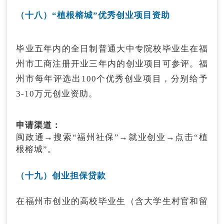
于当地最低工资标准的就业见习补贴。见习人员
上毕业生，毕业一年内在福州市范围内各类企业
（十八）“植根榕城”优秀创业项目资助
见习期满留用率达到50%以上的，对留用人员给
稳定就业或自主创业，按规定缴纳城镇职工养老
予当地最低工资标准2倍的就业见习补贴。
保险三个月以上并落户福州的，按每人1万元的
标准发放一次性生活补助。
毕业五年内的全日制普通大中专院校毕业生在福
申请渠道：
州市工商注册开业三年内的创业项目可参评。福
向所属县（市、区）人社局申报，联系电话：
申请渠道：
0591-83337727。
州市每年评选出100个优秀创业项目，分别给予
闽政通→搜索“福州社保”→就业创业→一次性生
3-10万元创业资助。
活补助。联系电话：0591-83354217。
（十一）“双一流”毕业生落地奖励
申请渠道：
闽政通→搜索“福州社保”→就业创业→点击“植
国内“双一流”建设高校、境外著名大学全日制硕
根榕城”。
士研究生、全日制本科毕业生来榕工作，与福州
市企业（企业所得税地方部分为福州市财政收
（十九）创业担保贷款
入）签订三年以上劳动合同（硕士毕业生应于
2014年1月1日之后毕业、2016年1月1日之后
在福州市创业的高校毕业生（含大学生村官和留
来榕；本科毕业生必须于2015年1月1日之后毕
学回国学生），可申请个人最高30万元、小微企
业、2017年1月1日之后来榕），落地一年后给