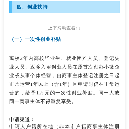
由提供“企业一线就业行动”岗位的企业统一向所
咨询电话：12345
四、创业扶持
属辖区的县（市、区）人社局申请。
（二）社会保险补贴
上下滑动查看↑↓
小微企业招用毕业年度和离校2年内未就业高校
毕业生，与其签订1年以上劳动合同并按规定办
（一）一次性创业补贴
理就业登记、缴纳社会保险费，给予小微企业社
会保险补贴。补贴标准：按用人单位实际缴纳的
基本养老保险费、基本医疗保险费和失业保险费
离校2年内高校毕业生、就业困难人员、登记失
给予补贴；补贴期限每人最长不超过1年。
业人员、返乡入乡创业人员在厦首次创办小微企
业或从事个体经营，自商事主体登记注册之日起
申请渠道：
正常运营1年以上（含1年）且申请时仍在正常运
全程网办，企业登录厦门市i就业公共服务平台
（https://app.hrss.xm.gov.cn/ijy）办理。
营的，给予1万元的一次性创业补贴。同一人或
咨询电话：0592-5201097或12333
同一商事主体不得重复享受。
（三）灵活就业社会保险补贴
申请渠道：
申请人户籍所在地（非本市户籍商事主体注册
鼓励离校2年内未就业高校毕业生在厦灵活就