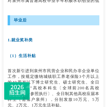
对泉州市属普通高校毕业学年积极求职创业的低
保家庭、零就业家庭、防止返贫监测对象家庭和
特困人员中的高校毕业生，残疾及获得国家助学
贷款的高校毕业生，给予一次性求职补贴2000
毕业后
元。
申请渠道：
根据当年度福建省人社厅文件通知，
1.就业奖补类
于申报时间内登录“福建就业网”进行线上申请。
咨询电话：0595-28133660。
（1）生活补贴
3.职业技能提升培训
首次新引进到泉州市民营企业和民办非企业单位
对有职业技能提升要求和培训意愿的毕业学年高
工作，按规定缴纳城镇职工养老保险3个月以上
校毕业生，提供免费职业技能提升培训。
的40周岁以下博士研究生、硕士研究生、全日
制“双一流”高校本科生〔全球前200名高校
申请渠道：
通过各县（市、区）人社部门线下申
（QS）学士参照执行〕、全日制其他高校应届本
请。
科生（需落户泉州），分别发放10万元、5万
咨询电话：0595-22198169
元、2万元、1万元生活补贴。