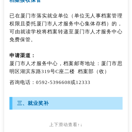
档案接收保管
咨询电话：0592-5396595或12333
才服务中心申报。咨询电话：0591-83853051。
生、“双一流”高校全日制硕士研究生、2020年
对离校2年内未就业高校毕业生实现灵活就业
10月27日以后引进的全日制本科及以上学历毕业
的，按福州市上年度灵活就业窗口最低缴费额的
（二）一次性求职补贴
已在厦门市落实就业单位（单位无人事档案管理
生，取得《“好年华 聚福州”人才住房保障资格
65%，给予基本养老保险费、基本医疗保险费补
证》两年有效期内可分别申请享受2500元/月、
权限且委托厦门市人才服务中心集体存档）的，
贴。补贴期限最长不超过2年。
1500元/月、600元/月租赁补贴，发放期限最长
对毕业学年内的厦门市全日制普通高校、技工院
可由就读学校将档案转递至厦门市人才服务中心
不超过5年。
校高级工班、预备技师班和特殊教育院校职业教
免费保管。
申请渠道：
育类中属于城乡居民最低生活保障家庭、零就业
向常住地属地的社区（村）就业服务平台就近申
家庭、防止返贫监测对象家庭毕业生和特困人员
申请渠道：
申请渠道：
报灵活就业并申请当年的社保补贴。
毕业生、残疾毕业生、获得国家助学贷款毕业
以上五项《“好年华 聚福州”人才住房保障资格
厦门市人才服务中心，档案邮寄地址：厦门市思
生，按规定给予每人2000元的一次性求职补贴。
证》申报公告将公布在福州市人社局官方网站通
（十六）灵活就业人身意外伤害保险补助
明区湖滨东路319号C座二楼 档案部（收）
知公告栏。咨询电话：0591-87119523。
申请渠道：
咨询电话：0592-5396608或12333
毕业5年内的高校毕业生，实现灵活就业后在公
全程网办，符合条件的毕业生通过“福建就业网-
（二十八）酒店式人才公寓
共就业和人才服务机构办理就业登记，并在福州
毕业生就业专区”（网址：
市辖区范围内的保险公司购买人身意外伤害保
https://www.fj99.org.cn/bys/）申请。
三、就业奖补
2018年后引进落地到福州市，经认定纳入福州
险，按照每人每年不高于100元的标准，对其实
咨询电话：0592-5396591
市“引进培养千名博士”人才计划的优秀博士，以
际购买的人身意外伤害保险给予补助。灵活就业
及经市委人才工作领导小组认定的特殊优秀人
人身意外伤害保险补助期限不超过三年，同一申
（三）就业见习补贴
上下滑动查看↑↓
才，可申请租住酒店式人才公寓，租金由申请
请人同一年度内只能申领一次。