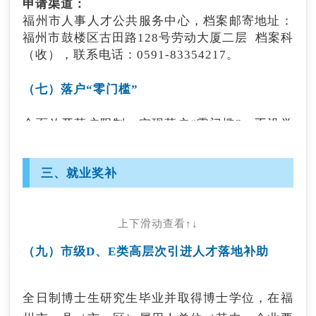
申请渠道：
83849356@163.com
。
福州市人事人才公共服务中心，档案邮寄地址：
福州市鼓楼区古田路128号劳动大厦二层 档案科
（三）求职免费住宿
（收），联系电话：0591-83354217。
毕业三年内有意来榕求职实习见习的外地生源全
（七）落户“零门槛”
日制本科毕业生，可申请享受最长一年免费住
宿。
全面放开落户限制，实现落户“零门槛”，不设学
历、年龄、就业创业限制，外省市人员均可申请
申请渠道：
在福州市落户，六县（市）、长乐区人员均可申
关注“福州人社”微信公众号，发送“免费住宿”即
三、就业奖补
请在五城区落户。
可点击链接，在线提交申请材料。
申请渠道：
（四）人才储备补助
上下滑动查看↑↓
通过“福建治安便民”“闽政通”“e福州”等微信公
众号、APP申请办理。
有意在福州就业创业并落户福州的非福州生源、
（九）市级D、E类高层次引进人才落地补助
毕业三年内未就业的全日制本科毕业生、技工院
（八）简化就业手续
校全日制（预备）技师班毕业生可进入人才储
全日制博士生研究生毕业并取得博士学位，在福
备，给予三个月内未就业每月880元生活补助。
到非公单位就业的应届高校毕业生直接持与用人