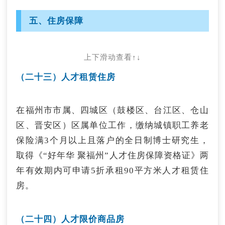
业最高400万元创业担保贷款。个人贷款期限最
予硕士每人3万元、本科每人1.5万元人才奖励
长不超过3年，小微企业贷款期限最长不超过2
（分两次发放）。
五、住房保障
年，累计次数均不超过3次，政府部门按实际贷
款利率的50%给予贴息。
申请渠道：
向所属县（市、区）人社局申报。联系电话：
上下滑动查看↑↓
申请渠道：
0591-83336454。
1.电脑端：登录“福建省金融服务云平
（二
十三）人才租赁住房
台”（https://www.fjjfypt.com/jfy/home/index）
（十二）工科类青年专业人才支持
网上申报；
在福州市市属、四城区（鼓楼区、台江区、仓山
2.移动端：关注“福建金服云”微信公众号→“热
“985”、“211”高校、境外著名大学毕业，所学专
区、晋安区）区属单位工作，缴纳城镇职工养老
点政策”→“创业担保贷”。咨询电话：0591-
业对应的学科门类为工学（学位证书应为工学硕
83853051。
保险满3个月以上且落户的全日制博士研究生，
士/学士），毕业后三年内，近一年内到福州
取得《“好年华 聚福州”人才住房保障资格证》两
市“规模以上企业”（由县区统计局、工信局或商
（二十）一次性创业补贴
务局认定）工作，企业支付年薪达到福州市上一
年有效期内可申请5折承租90平方米人才租赁住
年度城镇单位在岗职工平均工资（2023年度为
房。
毕业五年内的全日制普通大中专院校毕业生，首
123169元/年）达一定比例（本科1倍，其他1.2
次在福州市行政区域内注册创办企业（个体工商
倍）按企业税前支付薪酬50%（211工程）、
户）并担任法定代表人或负责人，且在创办企业
（二十四）人才限价商品房
60%（985工程或境外著名大学）的标准发放企