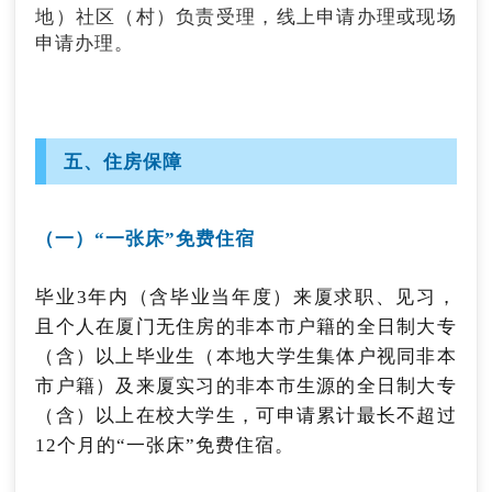
地）社区（村）负责受理，线上申请办理或现场
业，对按规定申报灵活就业的，并以个人身份缴
申请办理。
纳基本养老保险费、基本医疗保险费的，给予灵
活就业社保补贴，按其实际缴纳基本养老保险
费、基本医疗保险费的2/3费用予以补贴。高校
（二）创业带动就业补贴
毕业生灵活就业社保补贴期限最长不超过2年。
鼓励在厦创办的个体工商户、初创三年内小微企
五、住房保障
申请渠道：
业吸纳就业，对签订1年以上期限劳动合同，并
1.线上申领：居民绑定微信公众号“厦门智慧人
为员工办理就业登记、缴纳基本养老保险费满6
社”，依次选择“服务大厅-个人服务-就业创业-灵
个月或有6个月以上工资发放银行记录，且申请
（一）“一张床”免费住宿
活就业服务-灵活就业社保补贴”，根据系统提示
补贴时该员工仍在申请单位就业的，可按该单位
进行申请。
招用人数（法定代表人除外）给予该单位创业带
毕业3年内（含毕业当年度）来厦求职、见习，
动就业补贴，补贴标准为每人1000元，总额不超
2.社区窗口申领。居民到灵活就业登记所属社区
且个人在厦门无住房的非本市户籍的全日制大专
过3万元。同一被吸纳就业人员只能申请享受一
窗口，根据工作人员提示，填写厦门市灵活就业
（含）以上毕业生（本地大学生集体户视同非本
次补贴。
社保补贴申报表或提交相关材料进行申领。
市户籍）及来厦实习的非本市生源的全日制大专
申领时间：
（含）以上在校大学生，可申请累计最长不超过
申请渠道：
灵活就业社会保险补贴采取“先缴后补、按季申
申请人户籍所在地（非本市户籍商事主体注册
12个月的“一张床”免费住宿。
请、逾期不补”的办法，每季度第一个月（即1、
地）社区（村）负责受理，线上申请办理或现场
4、7、10月）的11日至月底，为上季度灵活就