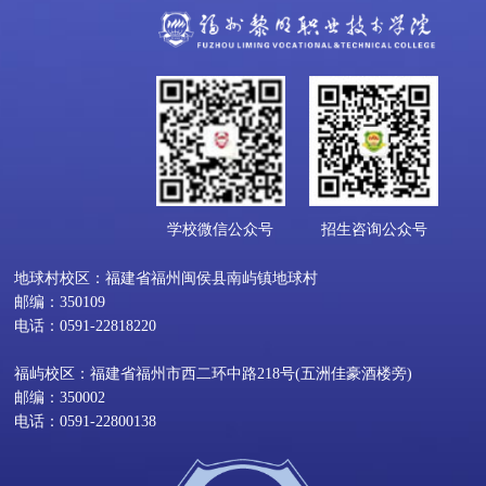
申报。
（3）灵活就业社会保险补贴
咨询电话：0595-28133660。
离校2年内未就业高校毕业生灵活就业后缴纳社
会保险，按不高于本人缴纳的基本养老保险费、
6.创业担保贷款
基本医疗保险费的2/3给予补贴，最长2年。实行
先缴后补，当年度9月30日之前提出上一年度补
在泉创业的大中专院校（含技校）在校生，最高
贴申请。
可申请30万元的创业担保贷款，前3年政府给予
贷款实际利率50%的财政贴息。
申请渠道：
通过各县（市、区）人社部门线下申
学校微信公众号
招生咨询公众号
请。
申请渠道：
通过全市各经办银行网点（泉州银
地球村校区：福建省福州闽侯县南屿镇地球村
行、邮政储蓄银行、泉州农商银行、各地农信
咨询电话：0595-22376046。
邮编：350109
社、中信银行、农业银行、工商银行、建设银
电话：0591-22818220
行、招商银行等银行）线下申请。
（4）就业
见习
咨询电话：0595-22376046。
福屿校区：福建省福州市西二环中路218号(五洲佳豪酒楼旁)
邮编：350002
离校2年内未就业高校毕业生和16-24岁登记失业
电话：0591-22800138
青年可申请参加就业见习，见习期限为3至12个
7.“泉就业”公共服务平台就业岗位推介
月。见习期间，由见习单位提供不低于当地最低
工资标准的基本生活费，并办理人身意外保险