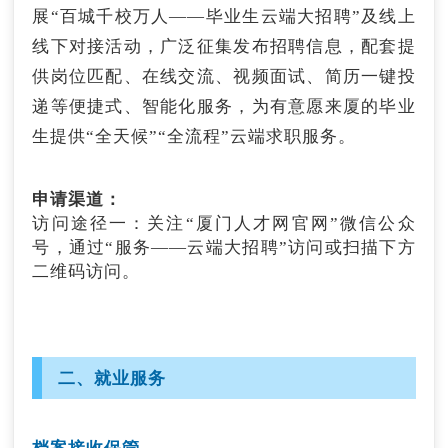
展“百城千校万人——毕业生云端大招聘”及线上
申请渠道：
（二十六）公积金贷款贴息
（十四）吸纳就业社会保险补贴
线下对接活动，广泛征集发布招聘信息，配套提
1.移动端：闽政通→搜索“福州社保”→就业创业
供岗位匹配、在线交流、视频面试、简历一键投
→场租补贴；
在福州市市属、四城区（鼓楼区、台江区、仓山
小型微型企业吸纳毕业年度和离校2年内未就业
递等便捷式、智能化服务，为有意愿来厦的毕业
区、晋安区）区属单位工作，缴纳城镇职工养老
2.线下渠道：向工商注册所在地的县（市、区）
高校毕业生就业，与其签订1年以上期限劳动合
保险满3个月以上且落户的全日制博士研究
生提供“全天候”“全流程”云端求职服务。
公共就业和人才服务机构申报。
同并按规定缴纳社会保险费的，在相应期限内按
生、“双一流”高校全日制硕士研究生、2020年
政策咨询电话：0591-83853051。
企业为毕业年度高校毕业生、离校2年内未就业
10月27日以后引进的全日制本科及以上学历毕业
高校毕业生实际缴纳的基本养老保险费、基本医
申请渠道：
生，取得《“好年华 聚福州”人才住房保障资格
（二十二）创业带动就业补贴
疗保险费、失业保险费给予补贴，不包括高校毕
访问途径一：关注“厦门人才网官网”微信公众
证》两年有效期内可分别申请享受10年额度200
业生个人应缴纳的部分；社会保险补贴期限不超
号，通过“服务——云端大招聘”访问或扫描下方
万元、10年额度100万元、6年额度100万元购房
在福州市工商注册三年内的小微企业和个体工商
过1年。
二维码访问。
商业贷款贴息。
户招收员工，与其签订1年以上劳动合同并为其
连续缴纳6个月及以上城镇职工养老保险，按申
申请渠道：
访问途径二：登陆厦门人才网
（二十七）租赁补贴
请时的在岗人数，给予1000元/人的创业带动就
向营业执照住所地的县（市、区）就业中心申
（https://www.xmrc.com.cn/），通过「百城千
业补贴，累计享受补贴总额不超过3万元。
报。联系电话：0591-87305715。
校万人——毕业生云端大招聘」专题海报进行访
二、就业服务
在福州市市属、四城区（鼓楼区、台江区、仓山
问。首页滚动栏点击专题海报或者点击菜单栏
申请渠道：
区、晋安区）区属单位工作，缴纳城镇职工养老
（十五）灵活就业社会保险补贴
「校园招聘」，进入二级页面访问。
向工商注册所在地的县（市、区）公共就业和人
保险满3个月以上且落户的全日制博士研究