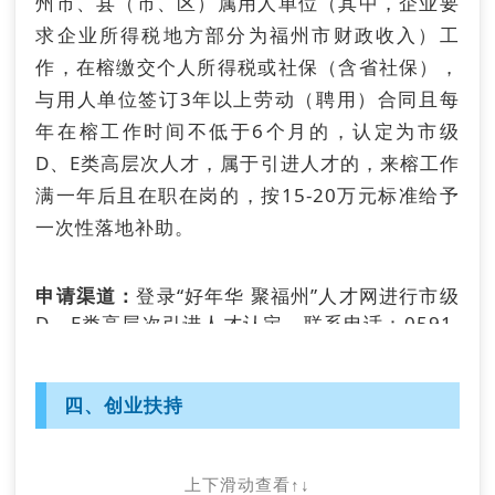
州市、县（市、区）属用人单位（其中，企业要
单位签订的就业协议书，即可到学校办理派遣手
毕业三年内未就业的国内“双一流”建设高校的工
求企业所得税地方部分为福州市财政收入）工
续，无需由用人单位所在地的公共就业人才服务
学门类专业本科及以上学历的毕业生（硕士、博
作，在榕缴交个人所得税或社保（含省社保），
机构签章。
士研究生不受院校及专业限制）可进入人才储
与用人单位签订3年以上劳动（聘用）合同且每
备，给予一年内未就业每月880元生活补助。
咨询电话：0591-83354217。
年在榕工作时间不低于6个月的，认定为市级
D、E类高层次人才，属于引进人才的，来榕工作
申请渠道：
网上申报：闽政通→搜索“福州社保”→就业创业
满一年后且在职在岗的，按15-20万元标准给予
→储备人才生活补助。咨询电话：0591-
一次性落地补助。
83354217。
申请渠道：
登录“好年华 聚福州”人才网进行市级
（五）就业见习补助
D、E类高层次引进人才认定。联系电话：0591-
83336454。
对吸纳离校2年内未就业大中专院校（含技校）
毕业生参加3-12个月就业见习的见习单位，给予
不低于当地最低工资标准（现为1960元/月）
（十）万元生活补贴
四、创业扶持
60%的就业见习补贴。其中：对吸纳离校未就业
原建档立卡贫困家庭、城乡低保家庭、零就业家
全日制本科及以上高校毕业生、在福州市首次参
庭、残疾高校毕业生参加就业见习的，给予不低
保的非全日制研究生、技工院校预备技师班及以
上下滑动查看↑↓