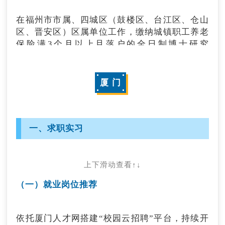
连续缴纳6个月以上城镇职工养老保险，所创办
业聘用补助，累计补助不超过3年。
企业（个体工商户）自工商注册之日起正常运营
在福州市市属、四城区（鼓楼区、台江区、仓山
6个月及以上且当前仍在正常运营的，可申请1万
申请渠道：
区、晋安区）区属单位工作，缴纳城镇职工养老
元的一次性创业补贴。
保险满3个月以上且落户的全日制博士研究
向所属县（市、区）人社局申报。联系电话：
生、“双一流”高校全日制硕士研究生，取得
0591-83336454。
申请渠道：
《“好年华 聚福州”人才住房保障资格证》两年有
1.移动端：闽政通→搜索“福州社保”→就业创业
效期内可分别按市场价8折购买90平方米户型、9
（十三）三年免费乘坐市内公交地铁
厦 门
→一次性创业补贴；
折购买70平方米户型的人才限价商品住房。
2.线下渠道：向工商注册所在地的县（市、区）
2022年5月23日起，在福州市域（六区六县）内
公共就业和人才服务机构申报。
就业的全日制本科及以上学历应届高校毕业生，
（二十五）购房补贴
一、求职实习
政策咨询电话：0591-83853051。
且连续缴纳三个月及以上福州市城镇职工养老保
险或机关事业单位养老保险（含省级养老保
在福州市市属、四城区（鼓楼区、台江区、仓山
（二十一）创业租用场地补贴
险），可免费三年乘坐市内公交、地铁。
区、晋安区）区属单位工作，缴纳城镇职工养老
上下滑动查看↑↓
保险满3个月以上且落户的全日制博士研究
生、“双一流”高校全日制硕士研究生，取得
申请渠道：
毕业五年内的全日制普通大中专院校毕业生在福
（一）就业岗位推荐
《“好年华 聚福州”人才住房保障资格证》两年有
1.通过“榕城通”“e福州”APP申请办理；
州市创业租用1年以上经营场地，可申请不超过
效期内可分别申请享受50万元、20万元购房补
实际支付场地租金50%、每年最高5000元的创业
2.携带申领材料原件前往福州市民卡公司直属营
贴。
租用补贴，补贴期限最长不超过2年。
依托厦门人才网搭建“校园云招聘”平台，持续开
业点申请办理。