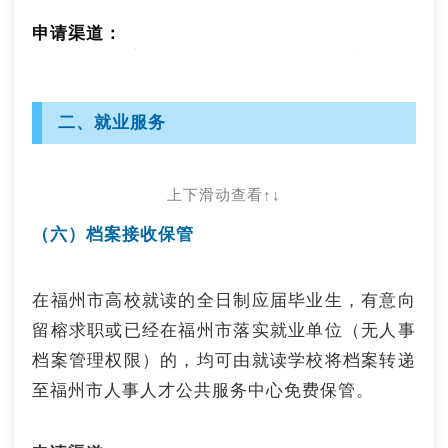
申请渠道：
向所属县（市、区）人社局申报。联系电话：
0591-83849356。
二、就业服务
（二）就业岗位推荐
持续开展“好年华 聚福州”系列引才活动，依
上下滑动查看↑↓
托“好年华 聚福州”求职招聘平台，广泛征集发布
招聘信息，推行网络招聘、视频面试等服务，并
（六）档案接收保管
为有意来榕留榕求职就业的高校毕业生提供就业
岗位推荐。
在福州市高校就读的全日制应届毕业生，有意向
申请渠道：
留榕求职或已经在福州市落实就业单位（无人事
1.登录“好年华 聚福州”求职招聘平台
档案管理权限）的，均可由就读学校将档案转递
（
https://zph.fzrsrc.com
）注册个人账户并发布
至福州市人事人才公共服务中心免费保管。
简历，平台将根据个人情况推荐岗位；
2.发送个人简历至求职招聘服务邮箱