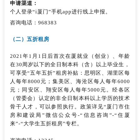
申请办理。
申请渠道：
业社会保险补贴个人申请期。次月为公示、公安
个人登录“i厦门”手机app进行线上申报。
核查和区就业中心审核期，审核结束后组织发
（三）创业项目评选资助
放。
咨询电话：968383
1.省级创业项目评选资助
咨询电话：
（二）五折租房
12333、厦门市各社区（村）便民服务中心
福建省内全日制普通大中专院校在校生、毕业五
年内的全日制普通大中专院校毕业生（含港澳台
（四）一次性就业“红娘”补贴
2021年1月1日后首次在厦就业（创业）、年龄
高校及在国外接受高等教育的留学回国毕业生）
在30周岁以下的全日制本科（含）以上毕业生，
在厦门行政区域内创业的独资、合资、合伙企业
对非公职人员的就业红娘结对帮扶促进离校未就
可享受“五年五折”租房补贴：思明区、湖里区每
以及民办非公企业单位、农民专业合作社、个体
业困难毕业生稳定就业的（即被用人单位录用，
人每年8000元；集美区、海沧区每人每年6000
工商户等创业实体。福建省人社部门按照各项目
办理就业登记并在该用人单位连续缴纳社会保险
元；同安区、翔安区每人每年5000元。经各区
资助等级拨付资金3万-10万元。
费3个月及以上），可根据帮扶促进人数给予每
（管委会）认定的非全日制本科以上学历的技术
人最高1000元一次性就业“红娘”补贴。
骨干人才，可以参照执行。政策详见“厦门市住
申请渠道：
登录“福建省毕业生就业创业公共服务网”进行线
房和建设局”微信公众号-“信息咨询”-“住厦
申请渠道：
上申报（http://220.160.52.58）。
就业红娘登录厦门市i就业公共服务平台
来”-“大学生五折租房”专栏。
咨询电话：0592-2853249
（https://app.hrss.xm.gov.cn/ijy）办理。