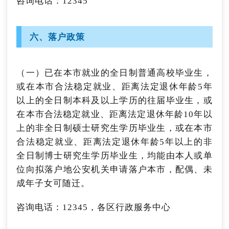
咨询电话：12345
咨询电话：12333
2.市级创业项目评选资助
思明区：5863032
湖里区：5750428
组织开展优秀创业项目市级资助评选，对厦门市
六、落户政策
集美区：6281669
内全日制普通大中专院校的在校生、毕业5年内
海沧区：6193608
在厦创业的大中专毕业生创业项目进行评选，择
同安区：7022042
优给予最高不超过10万元一次性资助奖励。
（一）
已在本市就业的全日制普通高校毕业生，
翔安区：7889781
或在本市合法稳定就业、距离法定退休年龄5年
申请渠道：
以上的全日制本科及以上学历的往届毕业生，或
根据资助评选活动通知明确的条件、要求及申请
在本市合法稳定就业、距离法定退休年龄10年以
渠道申请。
上的非全日制硕士研究生学历毕业生，或在本市
咨询电话：0592-5205501
合法稳定就业、距离法定退休年龄5年以上的非
全日制博士研究生学历毕业生，均能由本人或单
（四）初创企业经营者能力提升培训
位向拟落户地公安机关申请落户本市，配偶、未
支持市、区人社部门与高校、知名培训机构合
成年子女可随迁。
作，举办初创企业经营能力提升班。每年资助一
咨询电话：12345，各区行政服务中心
批初创五年内的企业经营者（含法定代表人、股
东、董事长、总经理、董事、监事和中层以上管