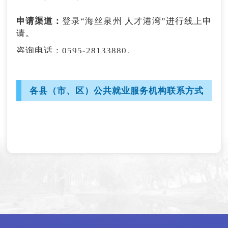
4.“马兰花”创业培训
申请渠道：
登录“海丝泉州 人才港湾”进行线上申
请。
对有创业要求和培训意愿的毕业学年高校毕业生
咨询电话：0595-28133880。
提供免费创业培训。
（2）社保补助
申请渠道：
通过各县（市、区）人社部门线下申
各县（市、区）公共就业服务机构联系方式
请。
全日制本科及以上学历应届高校毕业生，首次在
咨询电话：0595-22376045
泉州市民营企业、民办非企业单位稳定就业，按
规定缴纳城镇职工养老保险3个月以上并落户泉
州的，个人缴纳城镇职工养老保险部分予以补
5.创业项目评审资助
助，每人每月不超过600元，最多发放24个月。
对全日制普通大中专院校在校生，在泉创业的创
申请渠道：
登录“海丝泉州 人才港湾”进行线上申
业项目进行评选，择优扶持一批项目给予资助。
请。
申请渠道：
根据当年度文件通知（3月份左右印
咨询电话：0595-22195006。
发），于申报时间内登录“福建就业网”进行线上