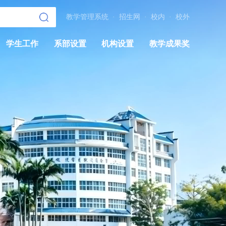
教学管理系统
·
招生网
·
校内
·
校外
学生工作
系部设置
机构设置
教学成果奖