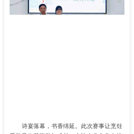
诗宴落幕，书香绵延。此次赛事让烹饪