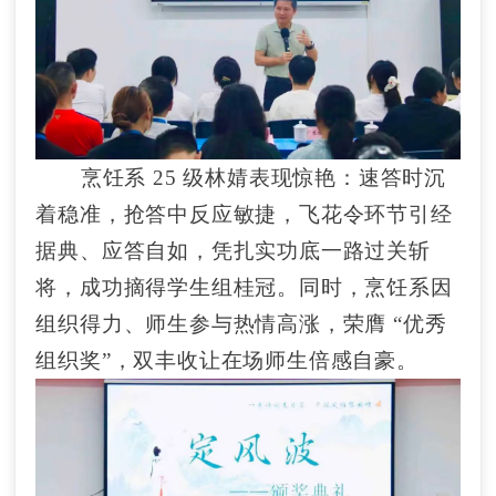
烹饪系
25 级林婧表现惊艳：速答时沉
着稳准，抢答中反应敏捷，飞花令环节引经
据典、应答自如，凭扎实功底一路过关斩
将，成功摘得学生组桂冠。同时，烹饪系因
组织得力、师生参与热情高涨，荣膺 “优秀
组织奖”，双丰收让在场师生倍感自豪。