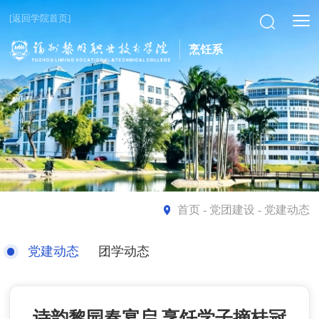
[返回学院首页]
烹饪系
首页
- 党团建设 - 党建动态
党建动态
团学动态
诗韵黎园春宴启 烹饪学子摘桂冠