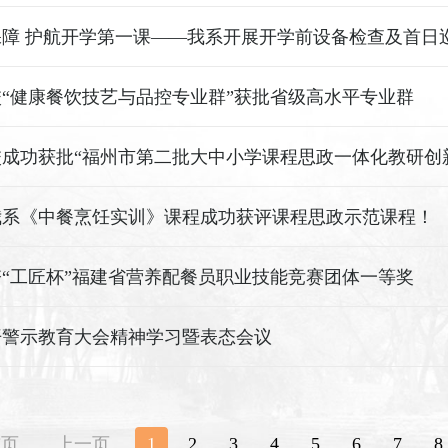
保障 护航开学第一课——我系开展开学前设备检查及首日
“健康餐饮技艺与品控专业群”获批省级高水平专业群
成功获批“福州市第二批大中小学课程思政一体化教研创
我系《中餐烹饪实训》课程成功获评课程思政示范课程！
“工匠杯”福建省营养配餐员职业技能竞赛团体一等奖
警示教育大会精神学习暨表态会议​
首页
上一页
1
2
3
4
5
6
7
8