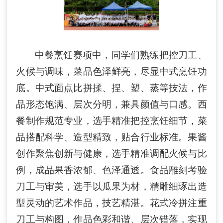
中餐烹饪
赛项中，同学们
熟练把控刀工、
火候与调味，菜品色泽鲜亮，尽显中式烹饪功
底。中式面点比拼揉、捏、塑、蒸等技法，作
品形态饱满、层次分明，兼具颜值与口感。西
餐制作规范专业，选手精准把控烹饪细节，菜
品搭配科学、造型精致，贴合行业标准。果酱
创作聚焦创新与健康，选手精准调配火候与比
例，成品果香浓郁、色泽通透。食品雕刻考验
刀工与审美，选手以瓜果为材，精雕细琢出造
型灵动的艺术作品，技艺精湛。花式冷拼注重
刀工与构图，作品色彩和谐、层次错落，实现