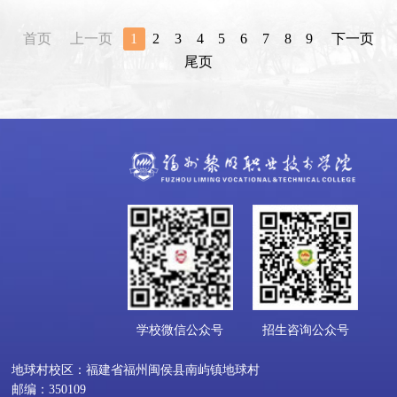
首页
上一页
1
2
3
4
5
6
7
8
9
下一页
尾页
学校微信公众号
招生咨询公众号
地球村校区：福建省福州闽侯县南屿镇地球村
邮编：350109