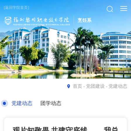
[返回学院首页]
烹饪系
首页
- 党团建设 - 党建动态
党建动态
团学动态
观片知敬畏 共建守底线 ——我总