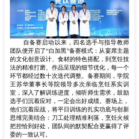
自备赛启动以来，
四
名选手与指导教师
团队便开启
了“
白加黑
”
备赛模式：从宴席主题
的文化创意设计、食材的特色搭配，到烹饪技
法的精准打磨、作品呈现的细节优化，每一个
环节都经过数十次迭代调整。备赛期间，学院
王苏华
董事长
等院领导
多次亲临烹饪系实训
室，深入了解训练进度，倾听师生需求
，鼓励
选手们沉着应对，一定会出好成绩。
赛场上，
他们
沉着应战，将平日训练的扎实功底与创新
思维完美结合：刀工处理精准利落，烹饪火候
把控恰到好处，团队间的默契配合更赢得了评
委的一致认可。