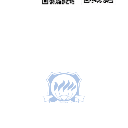
学校微信公众号
招生咨询公众号
地球村校区：福建省福州闽侯县南屿镇地球村
邮编：350109
电话：0591-22818220
福屿校区：福建省福州市西二环中路218号(五洲佳豪酒楼旁)
邮编：350002
电话：0591-22800138
©2025 福州黎明职业技术学院 版权所有 办学许可证号