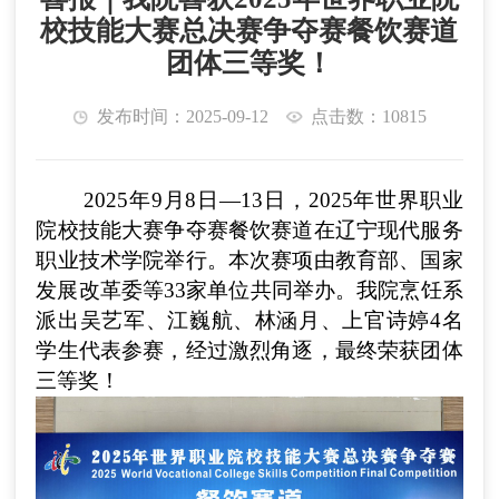
校技能大赛总决赛争夺赛餐饮赛道
团体三等奖！
发布时间：2025-09-12
点击数：10815
2025
年
9
月
8
日
—
13
日，
2025年世界职业
院校技能大赛
争夺赛餐饮赛道在
辽宁现代服务
职业技术学院
举行
。本次赛项由教育部、国家
发展改革委等
3
3家单位共同举办。
我院烹饪系
派出
吴艺军、江巍航、林涵月、上官诗婷4名
学生代表参赛
，经过激烈角逐，最终荣获团体
三等奖！