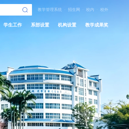
教学管理系统
·
招生网
·
校内
·
校外
学生工作
系部设置
机构设置
教学成果奖