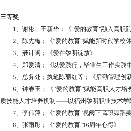
三等奖
1、谢彬、王新华；《“爱的教育”融入高职
2、陈先梅；《“爱的教育”赋能新时代学校
3、聂计闽；《
爱在黎明绽放
》
4、郑爱清；《以爱践行，毕业生工作实践
5、总务处；执笔陈丽红等；《后勤管理创新
6、钟春玉；《“
爱的教育
”赋能高职人才培
质技能人才培养机制——以福州黎明职业技术学
7、李伟萍；《“
爱的教育
”视阈下高职舞蹈
8、张雨彤；《“
爱的教育
”16周年心得》