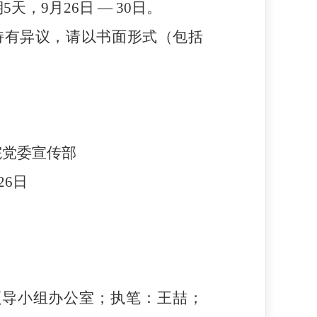
期
5
天，
9
月
26
日
—
30
日。
持有异议，
请
以书面形式（包括
院党委宣传部
26
日
领导小组办公室；执笔：王喆；