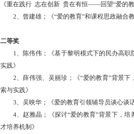
《重在践行 志在创新
贵
在
有恒
——
回望
“爱的教
2、曾建雄；《“
爱的教育
”和课程思政融合
二等奖
1、陈伟伟；《基于黎明模式下的民办高职
实践》
2、薛伟强、吴丽珍；《“
爱的教育
”背景下
索与实践》
3、吴映华；《爱的教育引领辅导员谈心谈
4、赵雅晶；《探讨“爱的教育”背景下，
才培养机制》