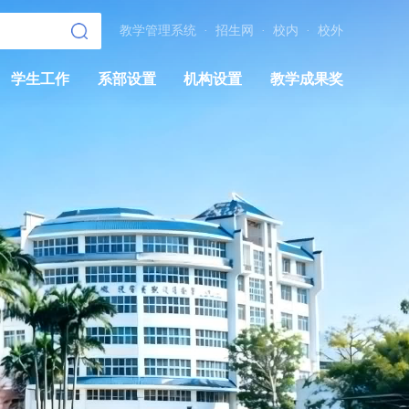
教学管理系统
·
招生网
·
校内
·
校外
学生工作
系部设置
机构设置
教学成果奖