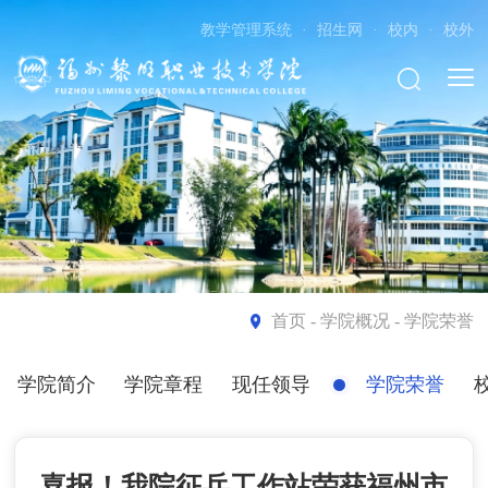
教学管理系统
·
招生网
·
校内
·
校外
首页
- 学院概况 - 学院荣誉
学院简介
学院章程
现任领导
学院荣誉
喜报！我院征兵工作站荣获福州市