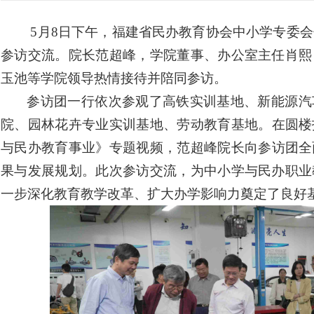
5月8日下午，福建省民办教育协会中小学专委
参访交流。
院
长范超峰，学院董事、办公室主任肖熙
玉池等
学院
领导热情接待并陪同参访。
参访团一行依次参观了高铁实训基地、新能源汽
院
、
园林花卉专业实训基地
、劳动教育基地。
在圆楼
与民办教育事业》专题视频，范超峰
院长
向参访团全
果与发展规划。此次参访交流，为中小学与民办职业
一步深化教育教学改革、扩大办学影响力奠定了良好