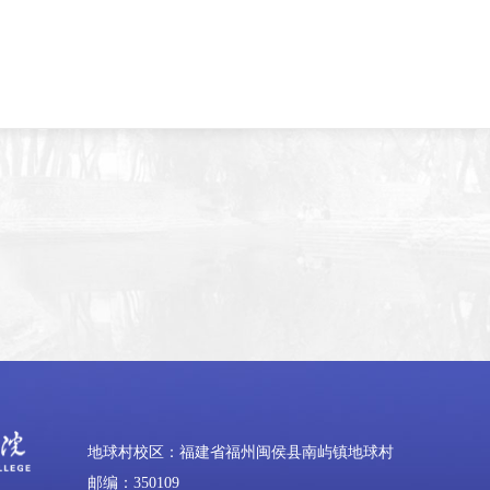
地球村校区：福建省福州闽侯县南屿镇地球村
邮编：350109