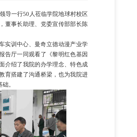
会领导一行
50
人莅临学院地球村校区
，董事长助理、党委宣传部部长陈
车实训中心
、
曼奇立德动漫产业学
报告厅
一同
观看了《黎明红色基因
面介绍了
我院的
办学理念、特色成
教育搭建了沟通桥梁，也为
我院
进
基础。