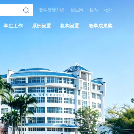
教学管理系统
·
招生网
·
校内
·
校外
学生工作
系部设置
机构设置
教学成果奖