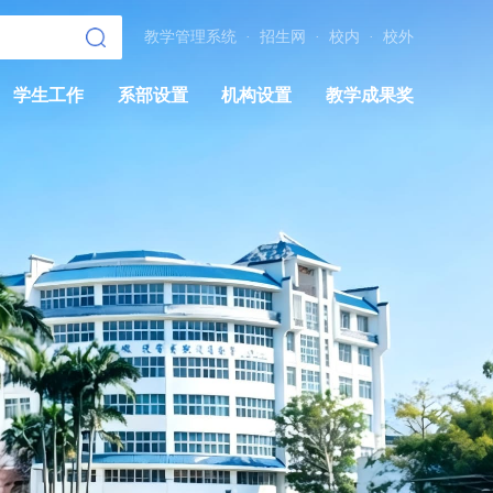
教学管理系统
·
招生网
·
校内
·
校外
学生工作
系部设置
机构设置
教学成果奖