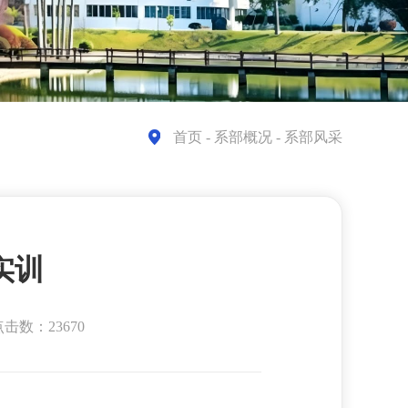
首页
- 系部概况 - 系部风采
实训
击数：23670