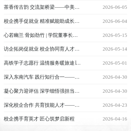
茶香传古韵 交流架桥梁——中美青年文化交流使者走进我系体验传统茶文化
2026-06-05
校企携手促就业 精准赋能助成长——南昌铁路局福州客运段莅临我校
2026-06-04
开展专场招聘
心若幽兰 骨如劲竹 | 学院董事长王苏华作“做一名优雅知性的女子”专题讲座
2026-05-15
访企拓岗促就业 校企协同育人才——我系赴福州火车站等单位开展
2026-05-14
“访企拓岗”专项工作
高铁学子志愿行 温情服务暖旅途∣我系高铁专业学子赴福州火车南站开展
2026-05-01
劳动节志愿服务
深入东南汽车 践行知行合一——我系东南汽车订单班学生赴企业参观学习
2026-04-30
凝心聚力迎评估 深学细悟强担当——我系组织全体教职工开展
2026-04-30
教学评估“应知应会”专题学习
深化校企合作 共育技能人才——我系赴福建东南汽车参观交流
2026-04-23
校企携手育英才 匠心筑梦启新程
2026-04-16