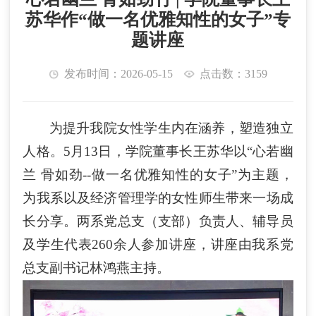
苏华作“做一名优雅知性的女子”专
题讲座
发布时间：2026-05-15
点击数：3159
为
提升我院
女
性
学生内在涵养
，
塑造独立
人格
。
5月13日，学院董事长王苏华以“心若幽
兰 骨如劲
--
做一名优雅知性的女子
”为主题，
为
我
系
以及经济管理学
的女性师生带来一场成
长分享。两系党总支（支部）负责人、辅导员
及学生代表
260余人参加讲座，讲座由
我
系党
总支副书记林鸿燕主持。