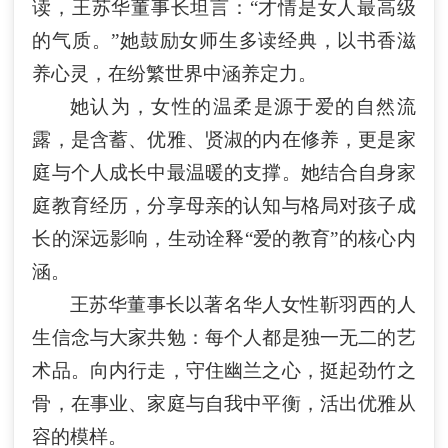
读，王苏华董事长坦言：
“才情是女人最高级
的气质。”她鼓励女师生多读经典，以书香滋
养心灵，在纷繁世界中涵养定力。
她
认为
，女性的温柔是源于爱的自然流
露，是含蓄、优雅、贤淑的内在修养，更是家
庭与个人成长中最温暖的支撑。她结合自身家
庭教育经历，分享母亲的认知与格局对孩子成
长的深远影响，生动诠释
“爱的教育”的核心内
涵。
王苏华董事长以著名华人女性靳羽西的人
生信念与大家共勉：每个人都是独一无二的艺
术品。向内行走，守住幽兰之心，挺起劲竹之
骨，在事业、家庭与自我中平衡，活出优雅从
容的模样。