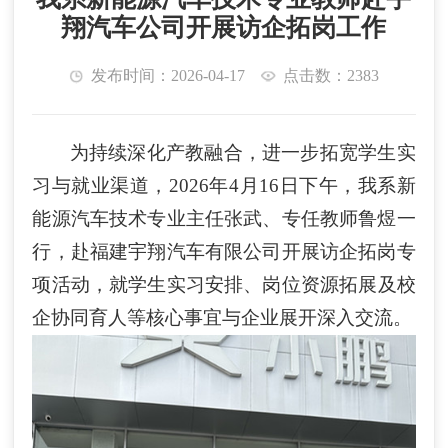
翔汽车公司开展访企拓岗工作
发布时间：2026-04-17
点击数：2383
为持续
深化
产教融合，
进一步
拓宽学生实
习与就业渠道，
2026年4月16日
下
午，
我系
新
能源汽车技术专业主任张武、专任教师鲁煜一
行，赴福建宇翔汽车有限公司开展访企拓岗专
项活动，就学生实习
安排
、岗位
资源
拓展及校
企协同育人等
核心
事宜与企业
展开
深入交流。