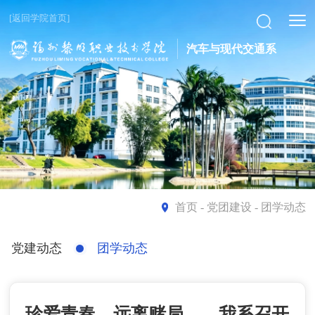
[返回学院首页]
汽车与现代交通系
首页
- 党团建设 - 团学动态
党建动态
团学动态
珍爱青春，远离赌局——我系召开